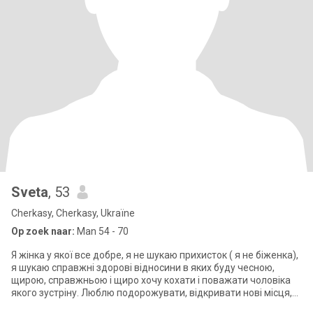
Sveta
, 53
Cherkasy, Cherkasy, Ukraïne
Op zoek naar:
Man 54 - 70
Я жінка у якої все добре, я не шукаю прихисток ( я не біженка),
я шукаю справжні здорові відносини в яких буду чесною,
щирою, справжньою і щиро хочу кохати і поважати чоловіка
якого зустріну. Люблю подорожувати, відкривати нові місця,
нову кухню. Л