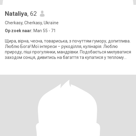
Nataliya
, 62
Cherkasy, Cherkasy, Ukraïne
Op zoek naar:
Man 55 - 71
Щира, вірна, чесна, товариська, з почуттям гумору, допитлива.
Люблю Бога! Мої інтереси – рукоділля, кулінарія. Люблю
природу, піші прогулянки, мандрівки. Подобається милуватися
заходом сонця, дивитись на багаття та купатися у теплому
морі. Буду