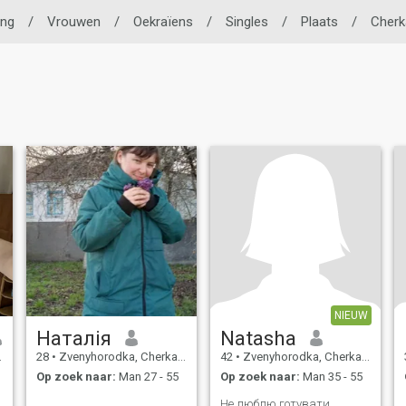
ing
/
Vrouwen
/
Oekraïens
/
Singles
/
Plaats
/
Cherk
NIEUW
Наталія
Natasha
28
•
Zvenyhorodka, Cherkasy, Ukraïne
42
•
Zvenyhorodka, Cherkasy, Ukraïne
Op zoek naar:
Man 27 - 55
Op zoek naar:
Man 35 - 55
Не люблю готувати