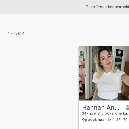
Oekraïense kennismak
1 - 4 van 4
Hannah Angelina
34
•
Zvenyhorodka, Cherkasy, Ukraïne
Op zoek naar:
Man 35 - 70