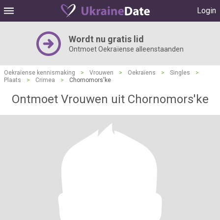
Login
Wordt nu gratis lid
Ontmoet Oekraïense alleenstaanden
Oekraïense kennismaking
>
Vrouwen
>
Oekraïens
>
Singles
>
Plaats
>
Crimea
>
Chornomors'ke
Ontmoet Vrouwen uit Chornomors'ke