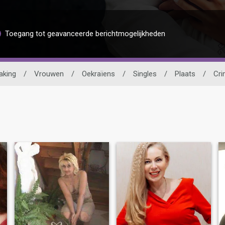
Toegang tot geavanceerde berichtmogelijkheden
aking
/
Vrouwen
/
Oekraïens
/
Singles
/
Plaats
/
Cri