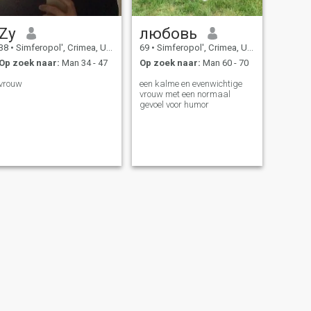
Zy
любовь
38
•
Simferopol', Crimea, Ukraïne
69
•
Simferopol', Crimea, Ukraïne
Op zoek naar:
Man 34 - 47
Op zoek naar:
Man 60 - 70
vrouw
een kalme en evenwichtige
vrouw met een normaal
gevoel voor humor