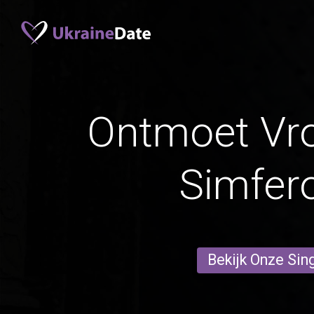
Ontmoet Vr
Simfero
Bekijk Onze Sin