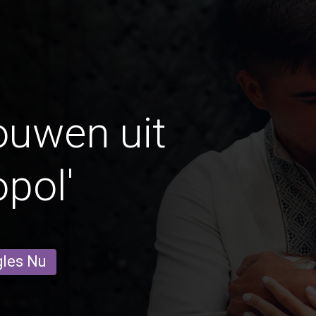
ouwen uit
pol'
gles Nu