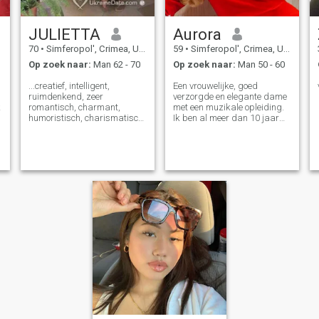
JULIETTA
Aurora
70
•
Simferopol', Crimea, Ukraïne
59
•
Simferopol', Crimea, Ukraïne
Op zoek naar:
Man 62 - 70
Op zoek naar:
Man 50 - 60
...creatief, intelligent,
Een vrouwelijke, goed
ruimdenkend, zeer
verzorgde en elegante dame
k
romantisch, charmant,
met een muzikale opleiding.
humoristisch, charismatisch
Ik ben al meer dan 10 jaar
..... al mijn leven ben ik bezig
ontwerper en meester van
met het ontwerpen en naaien
handgemaakte
van kleren. Nu schrijf ik
vrouwenkleding. Ik haak en
boeken voor kinderen/tieners.
brei, maken exclusieve
Ik vind het leuk om mooie en
kleding voor stijlvolle
interessante dingen te
vrouwen. Europese shows en
ontdekken en te genieten die
publicaties van de collecties
er in deze wereld zijn. Ik ben
van mijn auteur zijn te vinden
geïnteresseerd in andere
in de tijdschriften MARIKA,
.
culturen, probeer ook andere
MALVIE... Ik ben de regisseur
culturen en vreemde talen te
en scenarioschrijver van mijn
leren. Ik ben zachtaardig,
leven. Ik hou van reizen, het
vriendelijk, klaaglijk,
ontdekken van nieuwe steden
grappig, liefdeshumor en
en landen. Leer meer over de
alles wat een goede
cultuur en gewoonten van
stemming creëert. Er zijn vele
verschillende volkeren van de
mooie dingen en plaatsen in
wereld. Ik droom ervan om
de wereld. Ik heb niet veel
het anker wat tempel