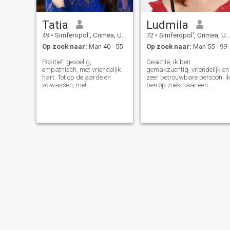
Tatia
Ludmila
49
•
Simferopol', Crimea, Ukraïne
72
•
Simferopol', Crimea, Ukraïne
Op zoek naar:
Man 40 - 55
Op zoek naar:
Man 55 - 99
Positief, gevoelig,
Geachte, ik ben
empathisch, met vriendelijk
gemakzuchtig, vriendelijk en
hart. Tot op de aarde en
zeer betrouwbare persoon. I
volwassen, met
ben op zoek naar een
levenservaring, maar
onafhankelijke, zelfbewuste,
tegelijkertijd jong kijken en
verantwoordelijke, honest
kan lachen en genieten van
man, wie wil er een goed
gelukkige momenten, maar
gezin met voorzichtig vrouw.
ook geconcentreerd en
Ik wou dat ik een goede
serieus wanneer het leven
familie waar mensen liefde
niet gemakkelijk wordt.
en respect hebben voor
Klaar om mijn Mr. rechts te
elkaar, een grote zorg voor
ontmoeten en om een sterke
elkaar, waar we gezellig
liefdevolle relatie te creëren
samenzijn en plezier hebben
tot het einde Klaar voor
En ik hoop dat ik aan een
videogesprek zodra we echte
man die ik kan vertrouwen,
interesse voor elkaar en voor
die ik kan gebruiken om de
persoonlijke ontmoeting in het
gelukkigste man van de
echt. Voor mij is het beter om
wereld en die voel ik mijn
eens honderd keer te
zorg en mijn liefde elke dag.
proberen om te lezen.
Ik kan geven warmte en
verzorging, een innerlijke