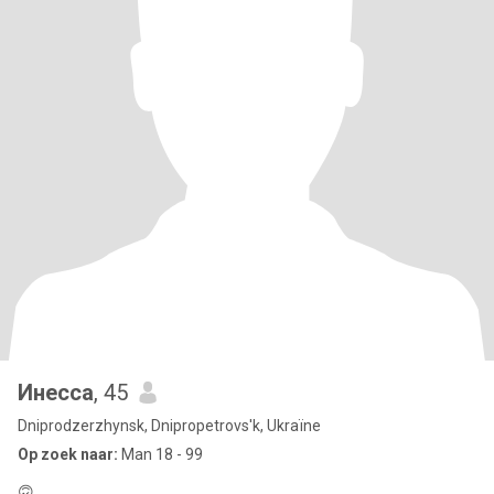
Инесса
, 45
Dniprodzerzhynsk, Dnipropetrovs'k, Ukraïne
Op zoek naar:
Man 18 - 99
🙃