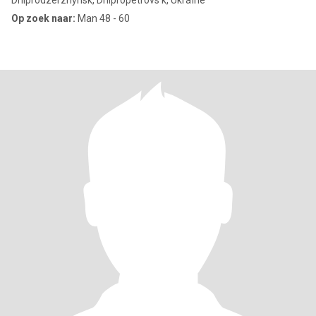
Dniprodzerzhynsk, Dnipropetrovs'k, Ukraïne
Op zoek naar:
Man 48 - 60