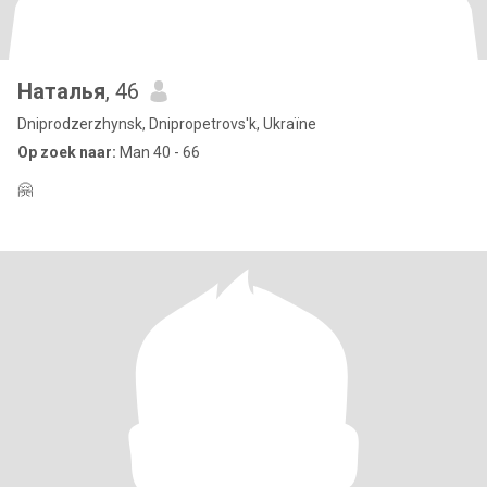
Наталья
, 46
Dniprodzerzhynsk, Dnipropetrovs'k, Ukraïne
Op zoek naar:
Man 40 - 66
🤗