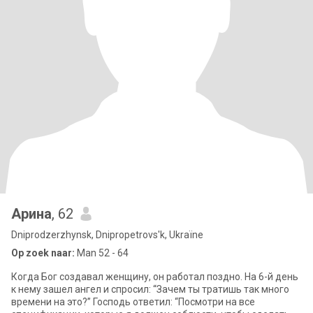
Арина
, 62
Dniprodzerzhynsk, Dnipropetrovs'k, Ukraïne
Op zoek naar:
Man 52 - 64
Когда Бог создавал женщину, он работал поздно. На 6-й день
к нему зашел ангел и спросил: “Зачем ты тратишь так много
времени на это?” Господь ответил: “Посмотри на все