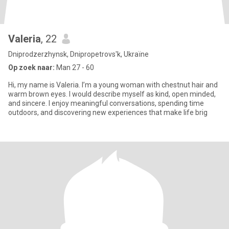
Valeria
, 22
Dniprodzerzhynsk, Dnipropetrovs'k, Ukraïne
Op zoek naar:
Man 27 - 60
Hi, my name is Valeria. I’m a young woman with chestnut hair and
warm brown eyes. I would describe myself as kind, open minded,
and sincere. I enjoy meaningful conversations, spending time
outdoors, and discovering new experiences that make life brig