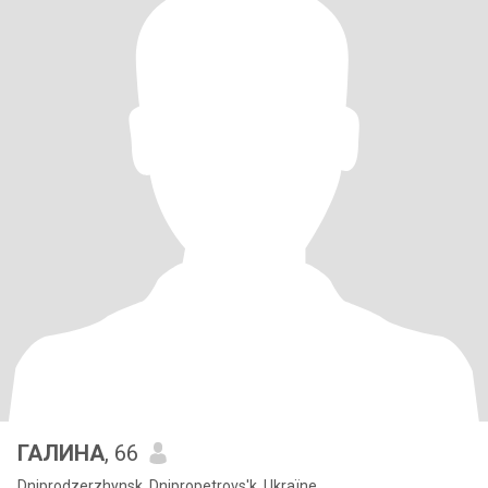
ГАЛИНА
, 66
Dniprodzerzhynsk, Dnipropetrovs'k, Ukraïne