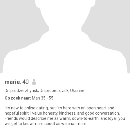
marie
, 40
Dniprodzerzhynsk, Dnipropetrovs'k, Ukraïne
Op zoek naar:
Man 35 - 55
I’m new to online dating, but I’m here with an open heart and
hopeful spirit. I value honesty, kindness, and good conversation.
Friends would describe me as warm, down-to-earth, and loyal. you
will get to know more about as we chat more