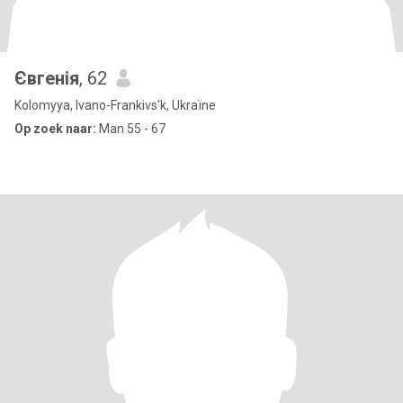
Євгенія
, 62
Kolomyya, Ivano-Frankivs'k, Ukraïne
Op zoek naar:
Man 55 - 67