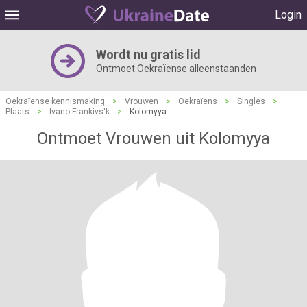
Login
Wordt nu gratis lid
Ontmoet Oekraïense alleenstaanden
Oekraïense kennismaking
>
Vrouwen
>
Oekraïens
>
Singles
>
Plaats
>
Ivano-Frankivs'k
>
Kolomyya
Ontmoet Vrouwen uit Kolomyya