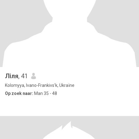
Ліля
, 41
Kolomyya, Ivano-Frankivs'k, Ukraïne
Op zoek naar:
Man 35 - 48