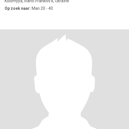
Kolomyya, Ivano-Frankivs'k, Ukraïne
Op zoek naar:
Man 20 - 40