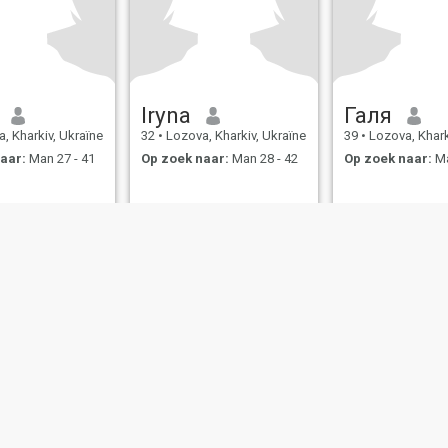
Iryna
Галя
, Kharkiv, Ukraïne
32
•
Lozova, Kharkiv, Ukraïne
39
•
Lozova, Khark
aar:
Man 27 - 41
Op zoek naar:
Man 28 - 42
Op zoek naar:
Ma
bruiksvoorwaarden
Terugbetalingsbeleid
Privacybeleid
Cookiebeleid
Veilig
IL MIL, INC. located at 200 Townsend St., Unit 43, San Francisco CA 94