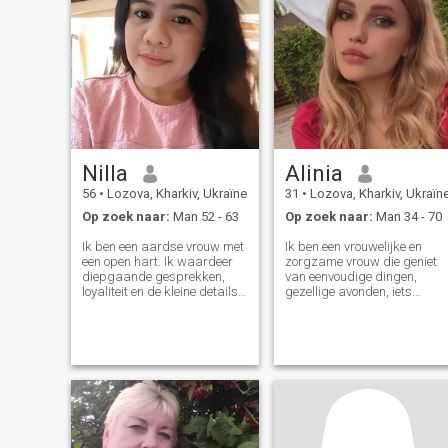
Nilla
Alinia
56
•
Lozova, Kharkiv, Ukraïne
31
•
Lozova, Kharkiv, Ukraïn
Op zoek naar:
Man 52 - 63
Op zoek naar:
Man 34 - 70
Ik ben een aardse vrouw met
Ik ben een vrouwelijke en
een open hart. Ik waardeer
zorgzame vrouw die geniet
diepgaande gesprekken,
van eenvoudige dingen,
loyaliteit en de kleine details
gezellige avonden, iets
die het leven bijzonder
lekkers koken en lange
maken. Ik heb geleerd van
wandelingen. Ik vind het leuk
elk moment te genieten met
om comfort te creëren om me
liefde, verdraagzaamheid,
heen en mensen zich
kalmte en een doel.
speciaal te laten voelen. Ik
ben kalm, aanhankelijk, en i
waardeer echte verbinding
meer dan alles.