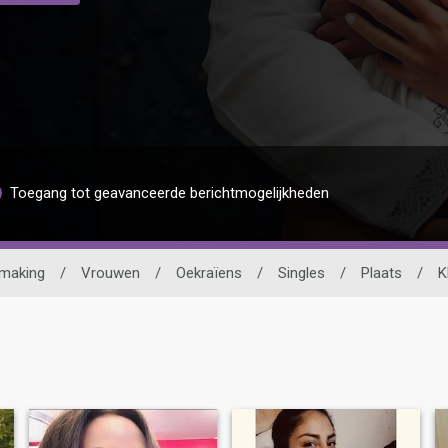
Toegang tot geavanceerde berichtmogelijkheden
smaking
/
Vrouwen
/
Oekraïens
/
Singles
/
Plaats
/
K