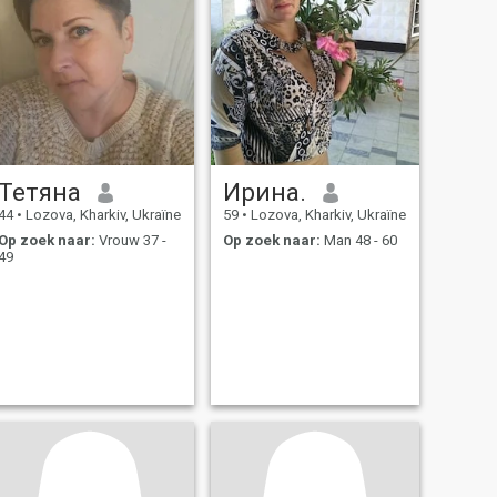
Тетяна
Ирина.
44
•
Lozova, Kharkiv, Ukraïne
59
•
Lozova, Kharkiv, Ukraïne
Op zoek naar:
Vrouw 37 -
Op zoek naar:
Man 48 - 60
49