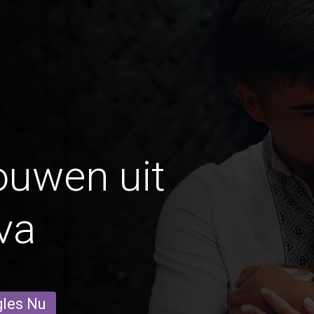
ouwen uit
va
gles Nu