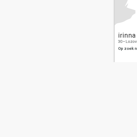
irinna
30
•
Lozova
Op zoek n
Over ons
Contact
Succesverhalen
Ge
This website is operated by D