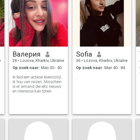
Валерия
Sofia
e
26
•
Lozova, Kharkiv, Ukraïne
36
•
Lozova, Kharkiv, Ukraïne
Op zoek naar:
Man 30 - 40
Op zoek naar:
Man 40 - 84
Ik leid een actieve levensstijl,
.
ik hou van reizen. Misschien
is er iemand die iets nieuws
en interesse kan tonen
k