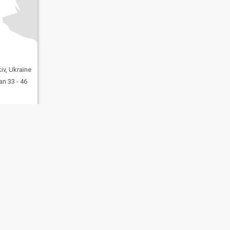
iv, Ukraïne
n 33 - 46
 daten
Site map
Gemeenschapsregels
107, USA, reg. number 5529030.