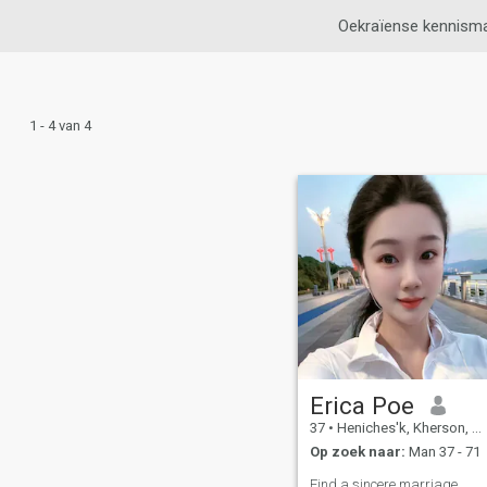
Oekraïense kennism
1 - 4 van 4
Erica Poe
37
•
Heniches'k, Kherson, Ukraïne
Op zoek naar:
Man 37 - 71
Find a sincere marriage