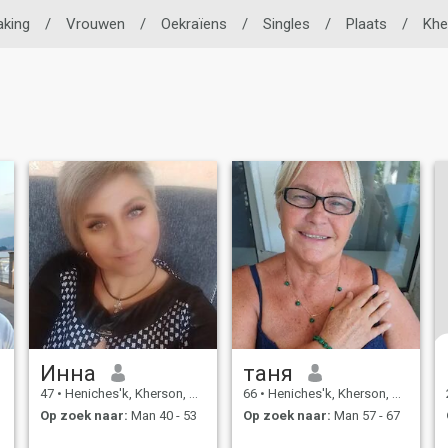
aking
/
Vrouwen
/
Oekraïens
/
Singles
/
Plaats
/
Khe
Инна
таня
47
•
Heniches'k, Kherson, Ukraïne
66
•
Heniches'k, Kherson, Ukraïne
Op zoek naar:
Man 40 - 53
Op zoek naar:
Man 57 - 67