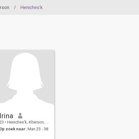
rson
/
Heniches'k
Irina
23
•
Heniches'k, Kherson, Ukraïne
Op zoek naar:
Man 23 - 38