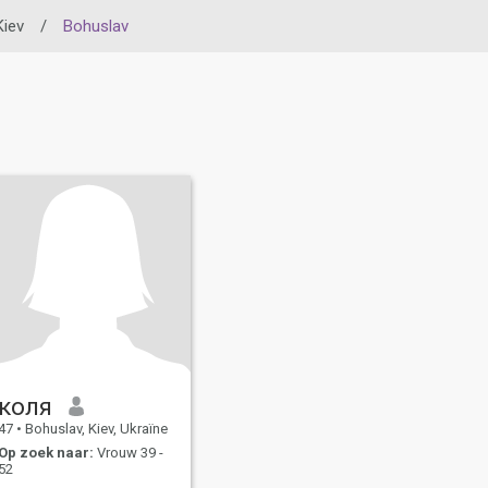
Kiev
/
Bohuslav
коля
47
•
Bohuslav, Kiev, Ukraïne
Op zoek naar:
Vrouw 39 -
52