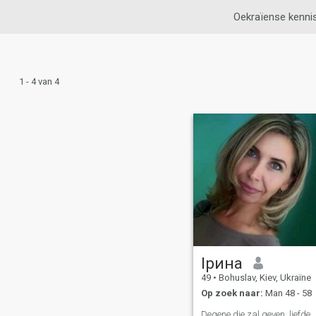
Oekraïense kenni
1 - 4 van 4
Ірина
49
•
Bohuslav, Kiev, Ukraïne
Op zoek naar:
Man 48 - 58
Degene die zal geven, liefde