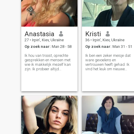
Anastasia
Kristi
27
•
Irpin', Kiev, Ukraïne
36
•
Irpin', Kiev, Ukraïne
Op zoek naar:
Man 28 - 58
Op zoek naar:
Man 31 - 51
Ik hou van troost, oprechte
Ik ben een zeker meisje dat
gesprekken en mensen met
ware gevoelens en
wie ik makkelijk mezelf kan
vertrouwen heeft gehad. Ik
zijn. Ik probeer altijd
vind het leuk om nieuwe
degenen die mij dierbaar zijn
dingen te ontdekken, te
te ondersteunen, ontwikkelen
reizen en tijd door te brengen
en warmte te geven.
met mijn familie. Ik geloof da
relaties gaan over
wederzijdse ondersteuning.