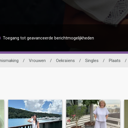
Toegang tot geavanceerde berichtmogelijkheden
nismaking
/
Vrouwen
/
Oekraïens
/
Singles
/
Plaats
/