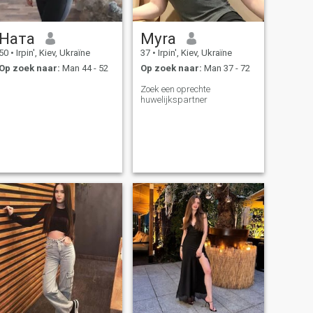
Ната
Myra
50
•
Irpin', Kiev, Ukraïne
37
•
Irpin', Kiev, Ukraïne
Op zoek naar:
Man 44 - 52
Op zoek naar:
Man 37 - 72
Zoek een oprechte
huwelijkspartner