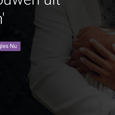
'
gles Nu