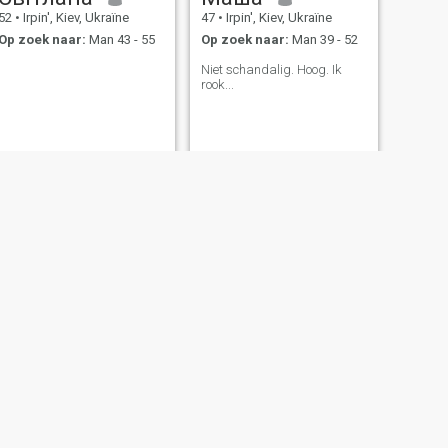
52
•
Irpin', Kiev, Ukraïne
47
•
Irpin', Kiev, Ukraïne
Op zoek naar:
Man 43 - 55
Op zoek naar:
Man 39 - 52
Niet schandalig. Hoog. Ik
rook...
VOLGENDE
Катя
37
•
Irpin', Kiev, Ukraïne