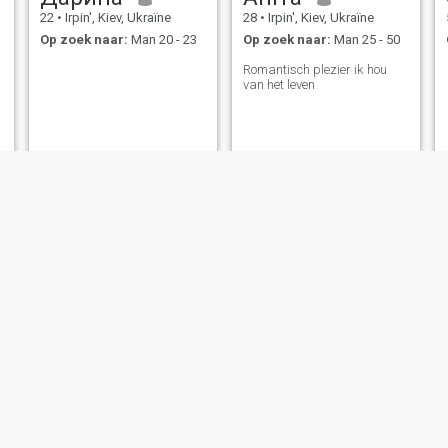
22
•
Irpin', Kiev, Ukraïne
28
•
Irpin', Kiev, Ukraïne
Op zoek naar:
Man 20 - 23
Op zoek naar:
Man 25 - 50
Romantisch plezier ik hou
van het leven
lidya
Katerina
74
•
Irpin', Kiev, Ukraïne
40
•
Irpin', Kiev, Ukraïne