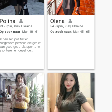
Polina
Olena
23
•
Irpin', Kiev, Ukraïne
54
•
Irpin', Kiev, Ukraïne
Op zoek naar:
Man 18 - 61
Op zoek naar:
Man 45 - 65
Ik ben een positief en
zorgzaam persoon die geniet
van goed gesprek, spontane
avonturen en gezellige
avonden. Ik waardeer
eerlijkheid, vriendelijkheid en
een goed gevoel voor humor.