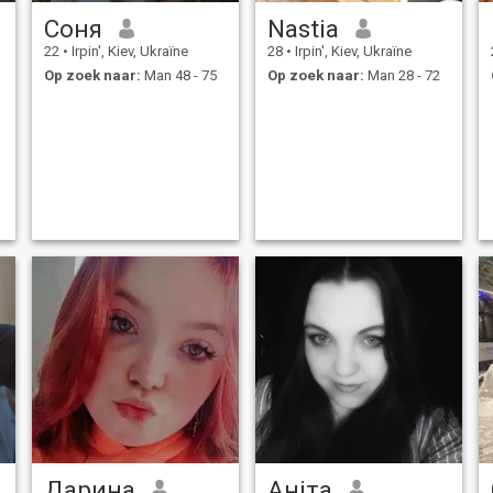
Соня
Nastia
22
•
Irpin', Kiev, Ukraïne
28
•
Irpin', Kiev, Ukraïne
Op zoek naar:
Man 48 - 75
Op zoek naar:
Man 28 - 72
Дарина
Аніта