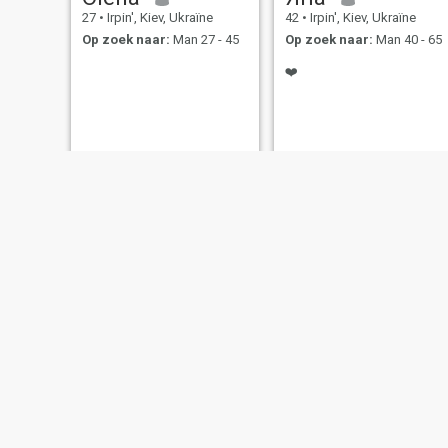
27
•
Irpin', Kiev, Ukraïne
42
•
Irpin', Kiev, Ukraïne
Op zoek naar:
Man 27 - 45
Op zoek naar:
Man 40 - 65
❤️
Адаліна
Angelina
27
•
Irpin', Kiev, Ukraïne
28
•
Irpin', Kiev, Ukraïne