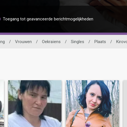
Toegang tot geavanceerde berichtmogelijkheden
ing
/
Vrouwen
/
Oekraïens
/
Singles
/
Plaats
/
Kirov