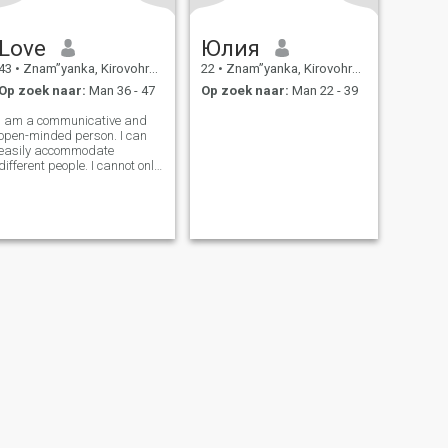
Love
Юлия
43
•
Znam”yanka, Kirovohrad, Ukraïne
22
•
Znam”yanka, Kirovohrad, Ukraïne
Op zoek naar:
Man 36 - 47
Op zoek naar:
Man 22 - 39
I am a communicative and
open-minded person. I can
easily accommodate
different people. I cannot only
listen but hear. At the same
time I have a pronounced
personality and personal
point of view on everything. I
am an ideal subordinate, but
creative