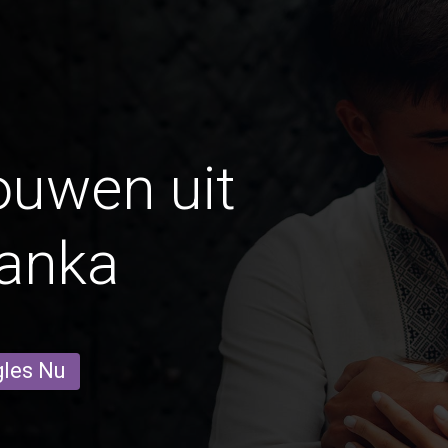
ouwen uit
anka
gles Nu