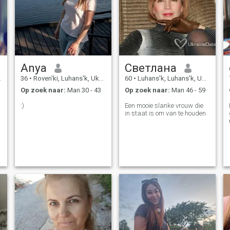
Anya
Светлана
36
•
Roven'ki, Luhans'k, Ukraïne
60
•
Luhans'k, Luhans'k, Ukraïne
Op zoek naar:
Man 30 - 43
Op zoek naar:
Man 46 - 59
:)
Een mooie slanke vrouw die
!
in staat is om van te houden