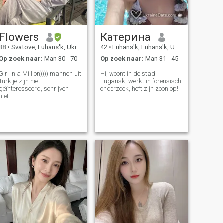
Flowers
Катерина
38
•
Svatove, Luhans'k, Ukraïne
42
•
Luhans'k, Luhans'k, Ukraïne
Op zoek naar:
Man 30 - 70
Op zoek naar:
Man 31 - 45
Girl in a Million)))) mannen uit
Hij woont in de stad
Turkije zijn niet
Lugansk, werkt in forensisch
geïnteresseerd, schrijven
onderzoek, heft zijn zoon op!
niet.