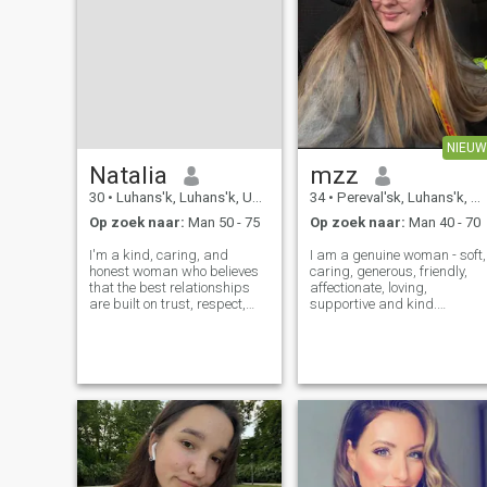
NIEUW
Natalia
mzz
30
•
Luhans'k, Luhans'k, Ukraïne
34
•
Pereval'sk, Luhans'k, Ukraïne
Op zoek naar:
Man 50 - 75
Op zoek naar:
Man 40 - 70
I'm a kind, caring, and
I am a genuine woman - soft,
honest woman who believes
caring, generous, friendly,
that the best relationships
affectionate, loving,
are built on trust, respect,
supportive and kind.
and good communication. I
Sometimes I think I am too
enjoy simple moments,
soft and I need to develop
making people smile, and
stronger qualities in my
growing in my faith. Life
character, though, my
hasn't always been easy, but
femininity and kind relation
it has made me
to life has never le