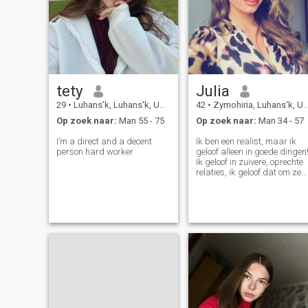
tety
Julia
29
•
Luhans'k, Luhans'k, Ukraïne
42
•
Zymohiria, Luhans'k, Ukraïne
Op zoek naar:
Man 55 - 75
Op zoek naar:
Man 34 - 57
I’m a direct and a decent
Ik ben een realist, maar ik
person hard worker
geloof alleen in goede dingen
Ik geloof in zuivere, oprechte
relaties, ik geloof dat om ze
op te bouwen, je hard moet
werken, en op onszelf, in de
eerste plaats, we zijn
allemaal niet perfect, maar
als WE PAAR zijn, we alleen
maar beter! juist?