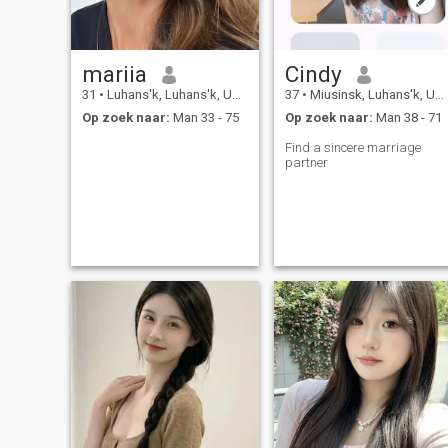
mariia
Cindy
31
•
Luhans'k, Luhans'k, Ukraïne
37
•
Miusinsk, Luhans'k, Ukraïne
Op zoek naar:
Man 33 - 75
Op zoek naar:
Man 38 - 71
Find a sincere marriage
partner