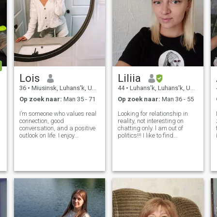
Lois
Liliia
36
•
Miusinsk, Luhans'k, Ukraïne
44
•
Luhans'k, Luhans'k, Ukraïne
Op zoek naar:
Man 35 - 71
Op zoek naar:
Man 36 - 55
I’m someone who values real
Looking for relationship in
connection, good
reality, not interesting on
conversation, and a positive
chatting only. l am out of
outlook on life. I enjoy
politics!!! I like to find
learning, growing, and
someone with whom we have
sharing meaningful
same interests and be in one
moments with the right
mood.
person. I believe in kindness,
laughter, and building
something genuine.