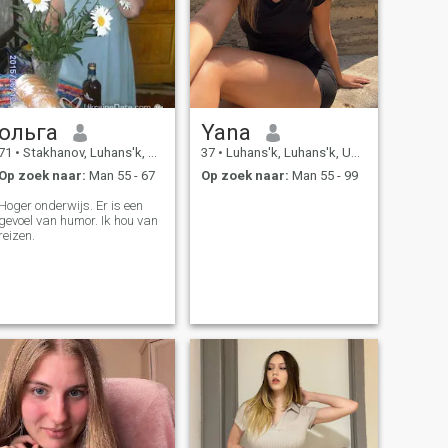
ольга
Yana
71
•
Stakhanov, Luhans'k, Ukraïne
37
•
Luhans'k, Luhans'k, Ukraïne
Op zoek naar:
Man 55 - 67
Op zoek naar:
Man 55 - 99
Hoger onderwijs. Er is een
gevoel van humor. Ik hou van
reizen.