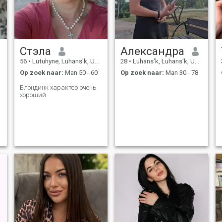
Стэла
Александра
56
•
Lutuhyne, Luhans'k, Ukraïne
28
•
Luhans'k, Luhans'k, Ukraïne
Op zoek naar:
Man 50 - 60
Op zoek naar:
Man 30 - 78
Блондинк характер очень
хороший