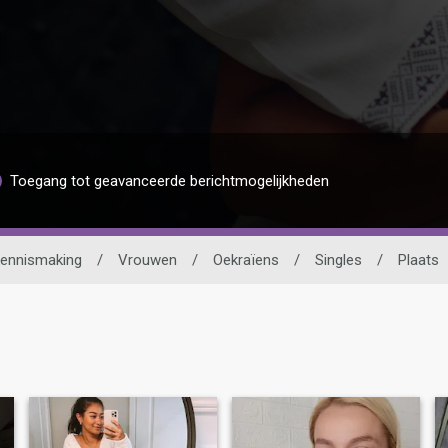
Toegang tot geavanceerde berichtmogelijkheden
kennismaking
/
Vrouwen
/
Oekraïens
/
Singles
/
Plaats