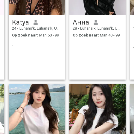
Katya
Анна
24
•
Luhans'k, Luhans'k, Ukraïne
28
•
Luhans'k, Luhans'k, Ukraïne
Op zoek naar:
Man 50 - 99
Op zoek naar:
Man 40 - 99
.