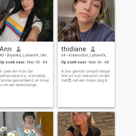
Ann
thidiane
40
•
Bryanka, Luhans'k, Ukraïne
34
•
Krasnodon, Luhans'k, Ukraïne
Op zoek naar:
Man 50 - 84
Op zoek naar:
Man 36 - 68
Ik zoek een man die
Ik ben gewoon simpel meisje.
zelfverzekerd is, vriendelijk,
Wie wil mijn toekomst vinden
familie-georiënteerd, en klaar
met😍 Het een mooie dag☺️
is om een levenslange
overeenkomst te tekenen met
gelach, respect en liefde.
Geen kleine lettertjes, alleen
chemie.