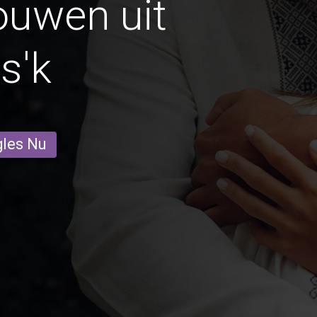
ouwen uit
s'k
gles Nu