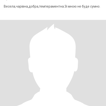
Весела,чарівна,добра,темпераментна.Зі мною не буде сумно.