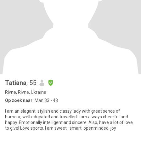
Tatiana
, 55
Rivne, Rivne, Ukraïne
Op zoek naar:
Man 33 - 48
I am an elagant, stylish and classy lady with great sence of
humour, well educated and travelled. I am always cheerful and
happy. Emotionally intelligent and sincere. Also, have a lot of love
to give! Love sports. I am sweet , smart, openminded, joy