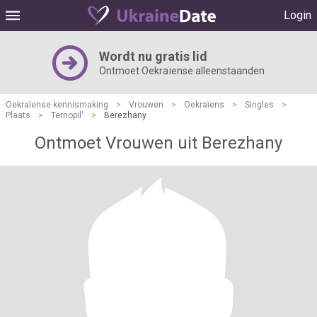
Login
Wordt nu gratis lid
Ontmoet Oekraïense alleenstaanden
Oekraïense kennismaking
>
Vrouwen
>
Oekraïens
>
Singles
>
Plaats
>
Ternopil'
>
Berezhany
Ontmoet Vrouwen uit Berezhany