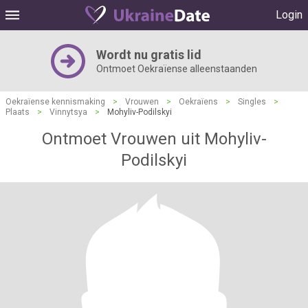
Login
Wordt nu gratis lid
Ontmoet Oekraïense alleenstaanden
Oekraïense kennismaking
>
Vrouwen
>
Oekraïens
>
Singles
>
Plaats
>
Vinnytsya
>
Mohyliv-Podilskyi
Ontmoet Vrouwen uit Mohyliv-
Podilskyi