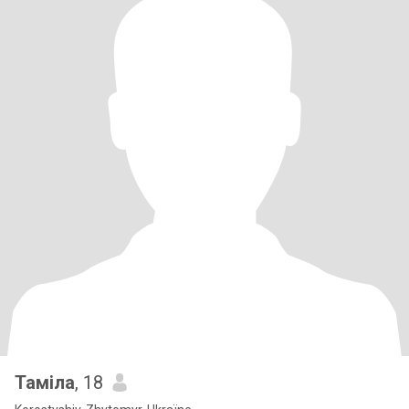
Таміла
, 18