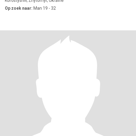
Korostyshiv, Zhytomyr, Ukraïne
Op zoek naar:
Man 19 - 32