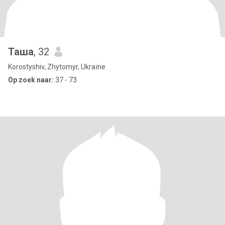
Таша
, 32
Korostyshiv, Zhytomyr, Ukraïne
Op zoek naar:
37 - 73