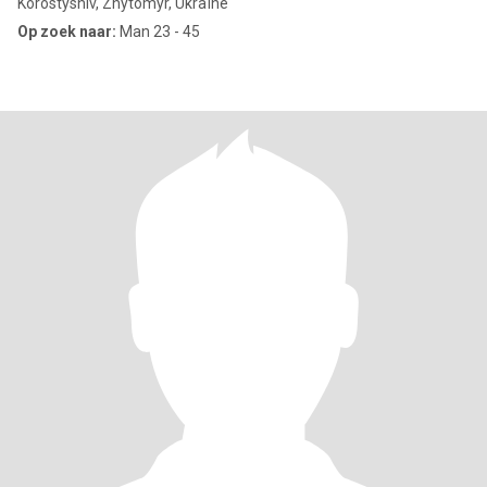
Korostyshiv, Zhytomyr, Ukraïne
Op zoek naar:
Man 23 - 45