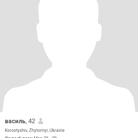
василь
, 42
Korostyshiv, Zhytomyr, Ukraïne