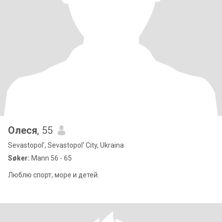
Олeся
, 55
Sevastopol', Sevastopol' City, Ukraina
Søker:
Mann 56 - 65
Люблю спорт, море и детей.