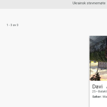
Ukrainsk stevnemøte
1 - 3 av 3
Davi
25
•
Balaklava,
Søker:
Man