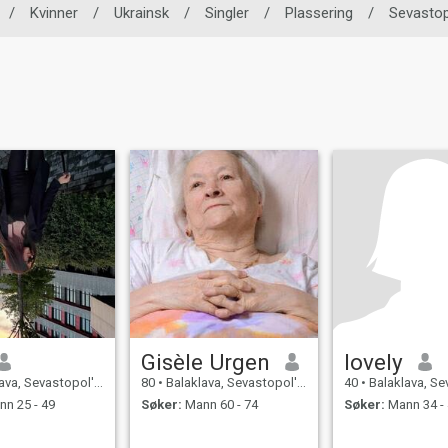
/
Kvinner
/
Ukrainsk
/
Singler
/
Plassering
/
Sevastop
Gisèle Urgen
lovely
 Sevastopol' City, Ukraina
80
•
Balaklava, Sevastopol' City, Ukraina
40
•
Balaklava, Sevastopol
n 25 - 49
Søker:
Mann 60 - 74
Søker:
Mann 34 -