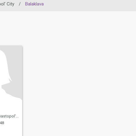
ol' City
/
Balaklava
' City, Ukraina
 48