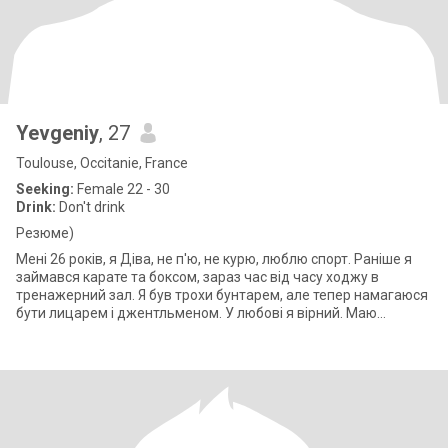
Yevgeniy
, 27
Toulouse, Occitanie, France
Seeking:
Female 22 - 30
Drink:
Don't drink
Резюме)
Мені 26 років, я Діва, не п'ю, не курю, люблю спорт. Раніше я
займався карате та боксом, зараз час від часу ходжу в
тренажерний зал. Я був трохи бунтарем, але тепер намагаюся
бути лицарем і джентльменом. У любові я вірний. Маю
технократичний погляд н