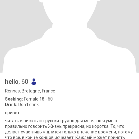
hello
, 60
Rennes, Bretagne, France
Seeking:
Female 18 - 60
Drink:
Don't drink
привет
читать и писать по-русски трудно для меня, но я умею
правильно говорить Жизнь прекрасна, но коротка. То, что
делает счастливым длится только в течение времени, потому
что все, в конце концов исчезает. Каждый может принять