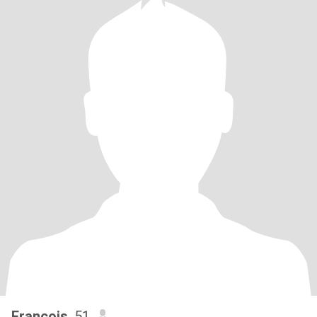
François
, 51