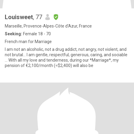
Louisweet
, 77
Marseille, Provence-Alpes-Côte d'Azur, France
Seeking:
Female 18 - 70
French man for Marriage
I am not an alcoholic, not a drug addict, not angry, not violent, and
not brutal... I am gentle, respectful, generous, caring, and sociable
... With all my love and tenderness, during our *Marriage*, my
pension of €2,100/month (=$2,400) will also be