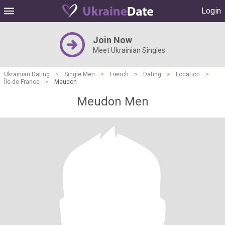
Login
Join Now
Meet Ukrainian Singles
Ukrainian Dating
>
Single Men
>
French
>
Dating
>
Location
>
Île-de-France
>
Meudon
Meudon Men