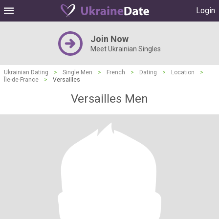
Login
Join Now
Meet Ukrainian Singles
Ukrainian Dating
>
Single Men
>
French
>
Dating
>
Location
>
Île-de-France
>
Versailles
Versailles Men