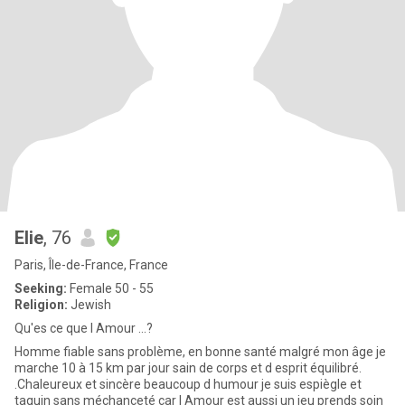
Elie
, 76
Paris, Île-de-France, France
Seeking:
Female 50 - 55
Religion:
Jewish
Qu'es ce que l Amour ...?
Homme fiable sans problème, en bonne santé malgré mon âge je
marche 10 à 15 km par jour sain de corps et d esprit équilibré.
.Chaleureux et sincère beaucoup d humour je suis espiègle et
taquin sans méchanceté car l Amour est aussi un jeu prends soin