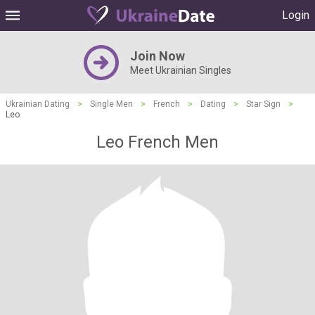
Login
Join Now
Meet Ukrainian Singles
Ukrainian Dating
>
Single Men
>
French
>
Dating
>
Star Sign
>
Leo
Leo French Men