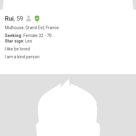
Rui
, 59
Mulhouse, Grand Est, France
Seeking:
Female 32 - 70
Star sign:
Leo
I like be loved
I am a kind person