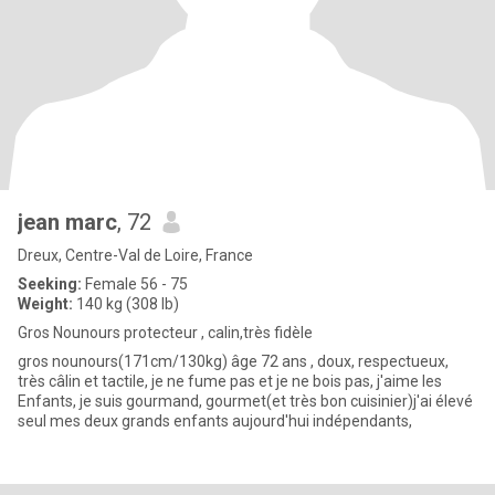
jean marc
, 72
Dreux, Centre-Val de Loire, France
Seeking:
Female 56 - 75
Weight:
140 kg (308 lb)
Gros Nounours protecteur , calin,très fidèle
gros nounours(171cm/130kg) âge 72 ans , doux, respectueux,
très câlin et tactile, je ne fume pas et je ne bois pas, j'aime les
Enfants, je suis gourmand, gourmet(et très bon cuisinier)j'ai élevé
seul mes deux grands enfants aujourd'hui indépendants,