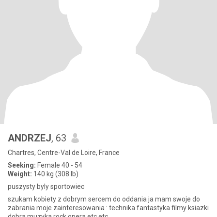
ANDRZEJ
, 63
Chartres, Centre-Val de Loire, France
Seeking:
Female 40 - 54
Weight:
140 kg (308 lb)
puszysty byly sportowiec
szukam kobiety z dobrym sercem do oddania ja mam swoje do
zabrania moje zainteresowania : technika fantastyka filmy ksiazki
dobra muzyka rock opera etc.etc