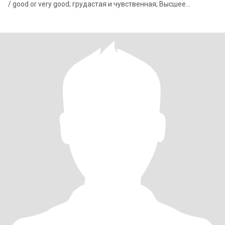
/ good or very good; грудастая и чувственная; Высшее
образование; а