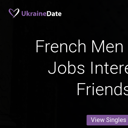
French Men 
Jobs Inter
Friend
View Singles