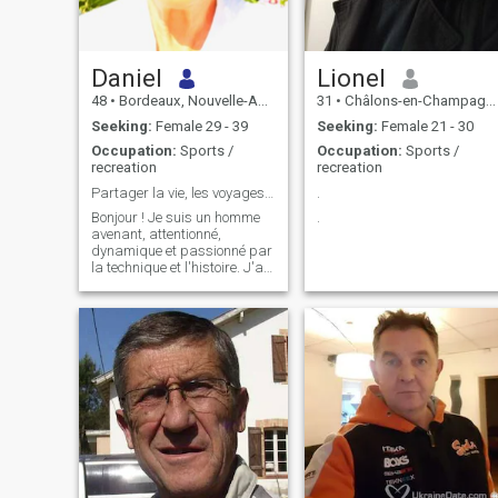
Daniel
Lionel
48
•
Bordeaux, Nouvelle-Aquitaine, France
31
•
Châlons-en-Champagne, Grand Est, France
Seeking:
Female 29 - 39
Seeking:
Female 21 - 30
Occupation:
Sports /
Occupation:
Sports /
recreation
recreation
Partager la vie, les voyages et le bonheur
.
Bonjour ! Je suis un homme
.
avenant, attentionné,
dynamique et passionné par
la technique et l'histoire. J'ai
un esprit jeune, j'aime bouger
et j'ai eu la chance de
travailler à l'international,
notamment en Russie.
Aujourd'hui, je cherche à
partager