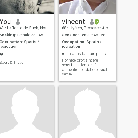
You
vincent
43
•
La Teste-de-Buch, Nouvelle-Aquitaine, France
68
•
Hyères, Provence-Alpes-Côte d'Azur, France
Seeking:
Female 28 - 45
Seeking:
Female 46 - 58
Occupation:
Sports /
Occupation:
Sports /
recreation
recreation
main dans la main pour aller au bout du chemin,
❤️
Honnête droit sincère
Sport & Travel
sensible attentionné
authentique fidèle sensuel
sexuel