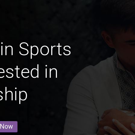
in Sports
ested in
ship
 Now