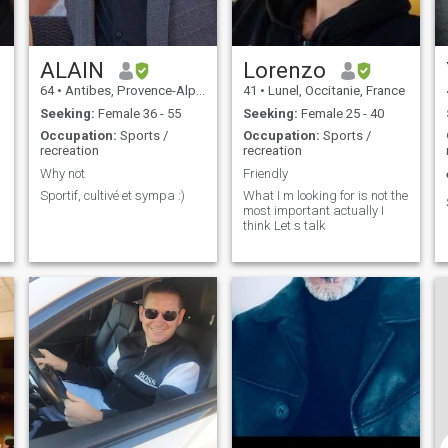
ALAIN
Lorenzo
64
•
Antibes, Provence-Alpes-Côte d'Azur, France
41
•
Lunel, Occitanie, France
Seeking:
Female 36 - 55
Seeking:
Female 25 - 40
Occupation:
Sports /
Occupation:
Sports /
recreation
recreation
Why not
Friendly
Sportif, cultivé et sympa :)
What I m looking for is not the
most important actually I
think Let s talk