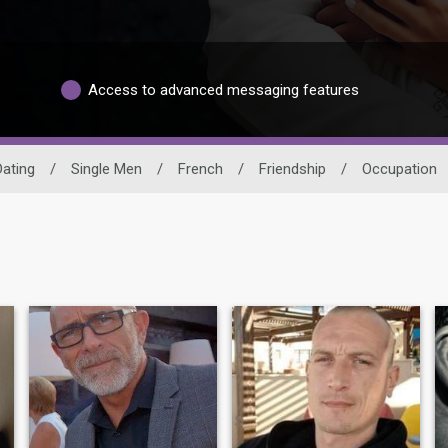
Access to advanced messaging features
Dating
/
Single Men
/
French
/
Friendship
/
Occupation