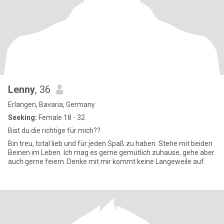
Lenny
, 36
Erlangen, Bavaria, Germany
Seeking:
Female 18 - 32
Bist du die richtige für mich??
Bin treu, total lieb und für jeden Spaß zu haben. Stehe mit beiden
Beinen im Leben. Ich mag es gerne gemütlich zuhause, gehe aber
auch gerne feiern. Denke mit mir kommt keine Langeweile auf.