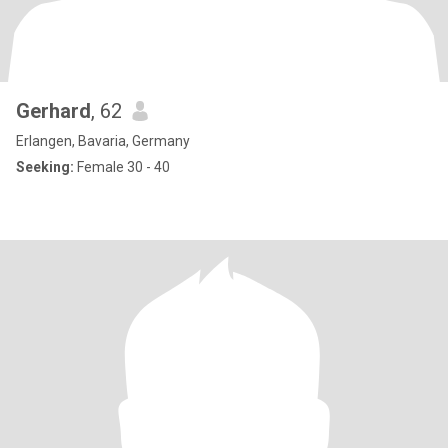
Gerhard
, 62
Erlangen, Bavaria, Germany
Seeking:
Female 30 - 40