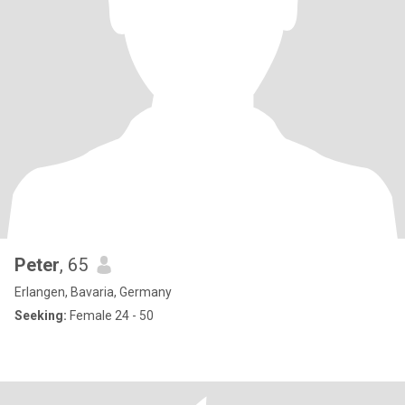
Peter
, 65
Erlangen, Bavaria, Germany
Seeking:
Female 24 - 50