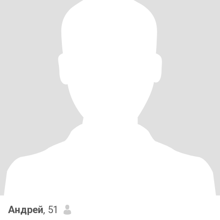
Андрей
, 51