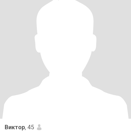
Виктор
, 45