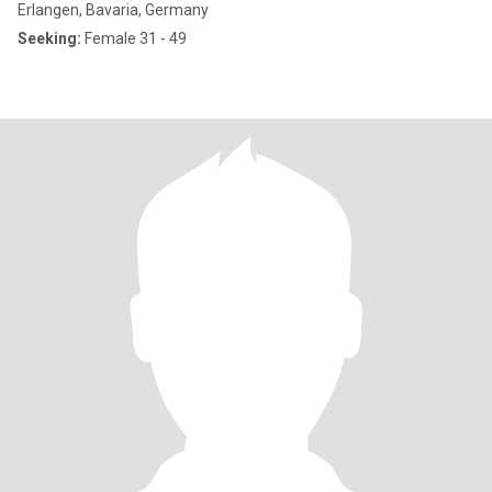
Erlangen, Bavaria, Germany
Seeking:
Female 31 - 49