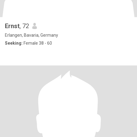
Ernst
, 72
Erlangen, Bavaria, Germany
Seeking:
Female 38 - 60