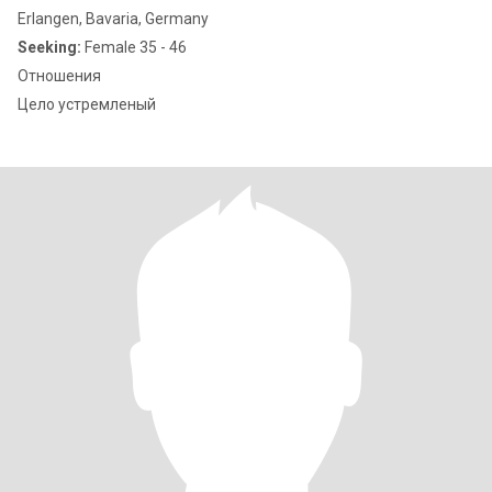
Erlangen, Bavaria, Germany
Seeking:
Female 35 - 46
Отношения
Цело устремленый