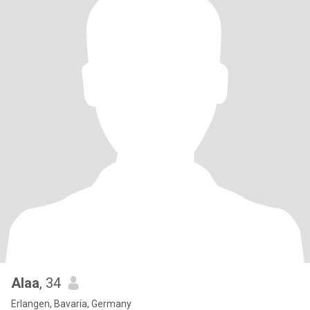
Alaa
, 34
Erlangen, Bavaria, Germany