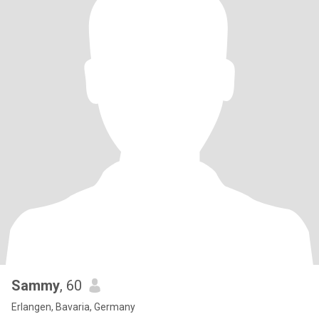
Sammy
, 60
Erlangen, Bavaria, Germany