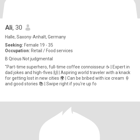
Ali
, 30
Halle, Saxony-Anhalt, Germany
Seeking:
Female 19 - 35
Occupation:
Retail / Food services
B Qrious Not judgmental
"Part-time superhero, full-time coffee connoisseur ☕️ | Expert in
dad jokes and high-fives 🙌 | Aspiring world traveler with a knack
for getting lost in new cities 🌍 | Can be bribed with ice cream 🍦
and good stories 📚 | Swipe right if you're up fo