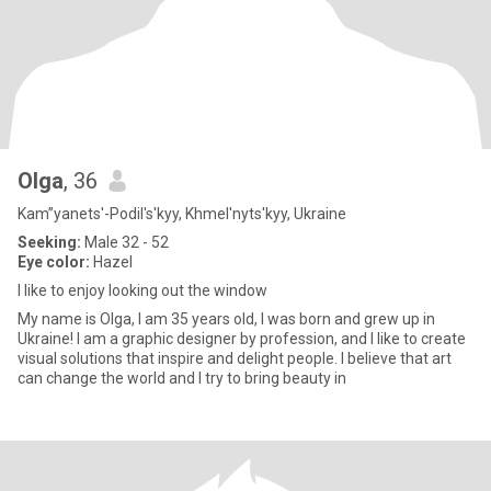
Olga
, 36
Kam”yanets'-Podil's'kyy, Khmel'nyts'kyy, Ukraine
Seeking:
Male 32 - 52
Eye color:
Hazel
I like to enjoy looking out the window
My name is Olga, I am 35 years old, I was born and grew up in
Ukraine! I am a graphic designer by profession, and I like to create
visual solutions that inspire and delight people. I believe that art
can change the world and I try to bring beauty in