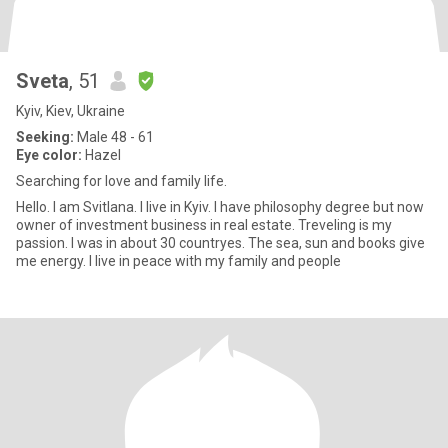
Sveta
, 51
Kyiv, Kiev, Ukraine
Seeking:
Male 48 - 61
Eye color:
Hazel
Searching for love and family life.
Hello. I am Svitlana. I live in Kyiv. I have philosophy degree but now
owner of investmеnt business in real estate. Treveling is my
passion. I was in about 30 countryes. The sea, sun and books give
me energy. I live in peace with my family and people