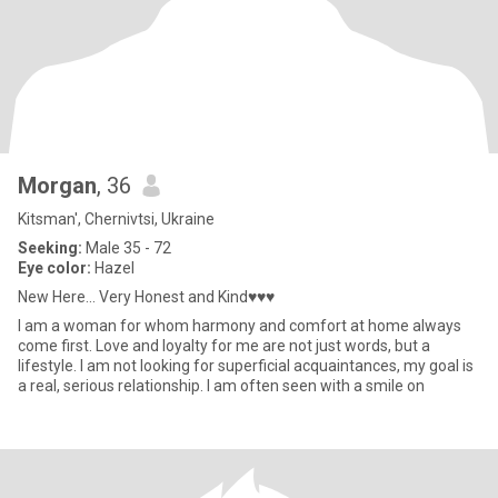
Morgan
, 36
Kitsman', Chernivtsi, Ukraine
Seeking:
Male 35 - 72
Eye color:
Hazel
New Here... Very Honest and Kind♥♥♥
I am a woman for whom harmony and comfort at home always
come first. Love and loyalty for me are not just words, but a
lifestyle. I am not looking for superficial acquaintances, my goal is
a real, serious relationship. I am often seen with a smile on