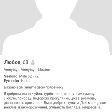
Любов
, 68
Vinnytsya, Vinnytsya, Ukraine
Seeking:
Male 62 - 72
Eye color:
Hazel
Бажаю всім знайти свою половинку
Я доброзичлива, чуйна, турботлива, з почуттям гумору.
Люблю, природу, подорожі, прогулянки, цікаві розмови,
дізнаватись щось нове. Вмію добре готувати. Для мене дуже
важливі взаєморозуміння, спільність поглядів, інтересів, а
також сімейні цінності.