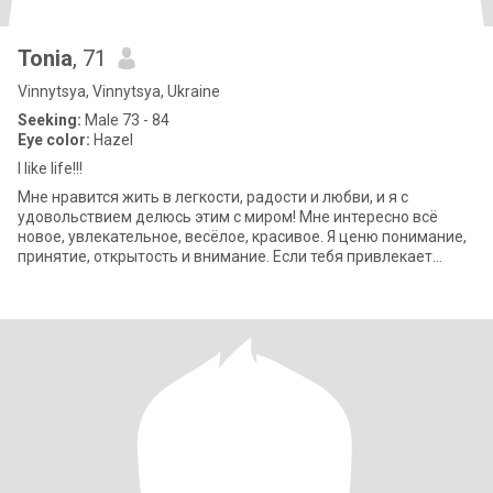
Tonia
, 71
Vinnytsya, Vinnytsya, Ukraine
Seeking:
Male 73 - 84
Eye color:
Hazel
I like life!!!
Мне нравится жить в легкости, радости и любви, и я с
удовольствием делюсь этим с миром! Мне интересно всё
новое, увлекательное, весёлое, красивое. Я ценю понимание,
принятие, открытость и внимание. Если тебя привлекает
такой мир, я готова п