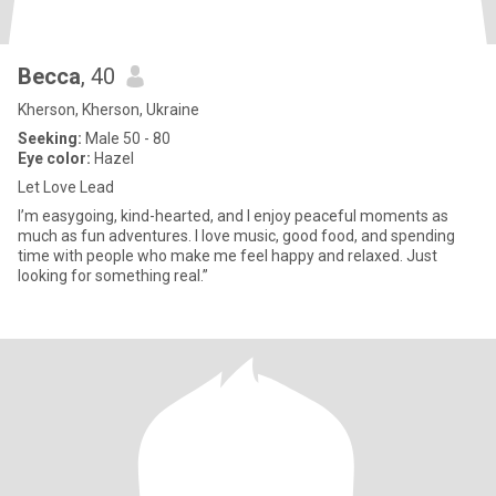
Becca
, 40
Kherson, Kherson, Ukraine
Seeking:
Male 50 - 80
Eye color:
Hazel
Let Love Lead
I’m easygoing, kind-hearted, and I enjoy peaceful moments as
much as fun adventures. I love music, good food, and spending
time with people who make me feel happy and relaxed. Just
looking for something real.”