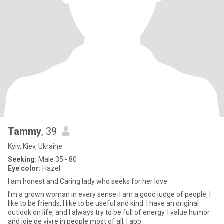
Tammy
, 39
Kyiv, Kiev, Ukraine
Seeking:
Male 35 - 80
Eye color:
Hazel
I am honest and Caring lady who seeks for her love
I'm a grown woman in every sense. I am a good judge of people, I
like to be friends, I like to be useful and kind. I have an original
outlook on life, and I always try to be full of energy. I value humor
and joie de vivre in people most of all, I app