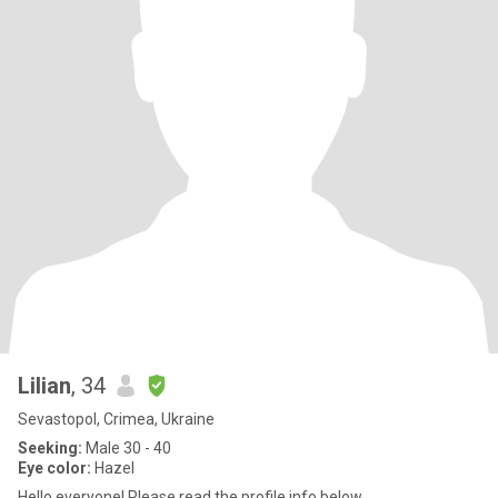
Lilian
, 34
Sevastopol, Crimea, Ukraine
Seeking:
Male 30 - 40
Eye color:
Hazel
Hello everyone! Please read the profile info below