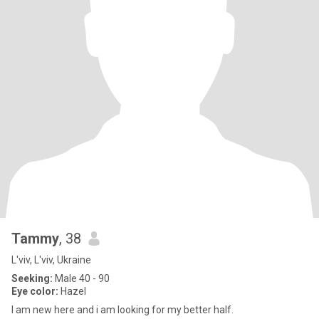
Tammy
, 38
L'viv, L'viv, Ukraine
Seeking:
Male 40 - 90
Eye color:
Hazel
I am new here and i am looking for my better half.