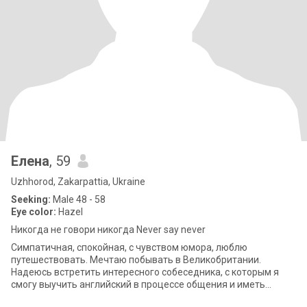
Елена
, 59
Uzhhorod, Zakarpattia, Ukraine
Seeking:
Male 48 - 58
Eye color:
Hazel
Никогда не говори никогда Never say never
Симпатичная, спокойная, с чувством юмора, люблю
путешествовать. Мечтаю побывать в Великобритании.
Надеюсь встретить интересного собеседника, с которым я
смогу выучить английский в процессе общения и иметь
возможность встретиться в Англии в будущем.