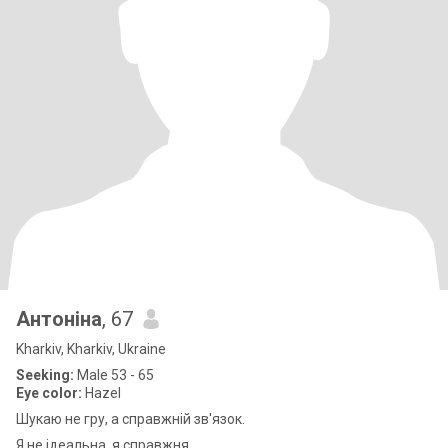
Антоніна
, 67
Kharkiv, Kharkiv, Ukraine
Seeking:
Male 53 - 65
Eye color:
Hazel
Шукаю не гру, а справжній зв'язок.
Я не ідеальна, я справжня.