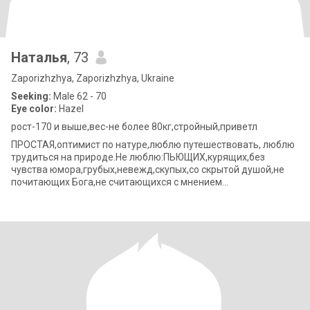
Наталья
, 73
Zaporizhzhya, Zaporizhzhya, Ukraine
Seeking:
Male 62 - 70
Eye color:
Hazel
рост-170 и выше,вес-не более 80кг,стройный,приветл
ПРОСТАЯ,оптимист по натуре,люблю путешествовать, люблю
трудиться на природе.Не люблю:ПЬЮЩИХ,курящих,без
чувства юмора,грубых,невежд,скупых,со скрытой душой,не
почитающих Бога,не считающихся с мнением
партнера,лентяев,не заботящихся о своем близком.