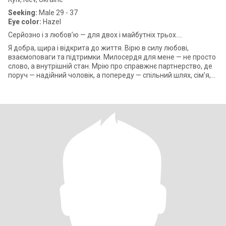
Seeking:
Male 29 - 37
Eye color:
Hazel
Серйозно і з любов’ю — для двох і майбутніх трьох....
Я добра, щира і відкрита до життя. Вірю в силу любові,
взаємоповаги та підтримки. Милосердя для мене — не просто
слово, а внутрішній стан. Мрію про справжнє партнерство, де
поруч — надійний чоловік, а попереду — спільний шлях, сім’я,
тепло й дитячий