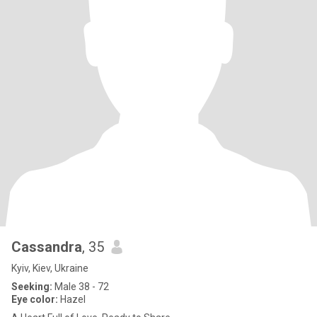
Cassandra
, 35
Kyiv, Kiev, Ukraine
Seeking:
Male 38 - 72
Eye color:
Hazel