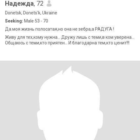
Надежда
, 72
Donetsk, Donets'k, Ukraine
Seeking:
Male 53 - 70
Да.моя жизнь полосатая,но она не зебра,а РАДУГА !
Живу для тех,кому нужна... Дружу лишь с теми,в ком уверена...
Общаюсь с теми,кто приятен... И благодарна тем,кто ценит!!!