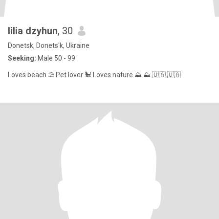
lilia dzyhun
, 30
Donetsk, Donets'k, Ukraine
Seeking:
Male 50 - 99
Loves beach ⛱️ Pet lover 🐩 Loves nature ⛰️ ⛰️ 🇺🇦 🇺🇦