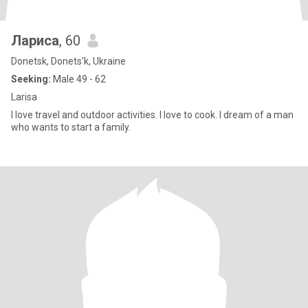
Лариса
, 60
Donetsk, Donets'k, Ukraine
Seeking:
Male 49 - 62
Larisa
I love travel and outdoor activities. I love to cook. I dream of a man
who wants to start a family.