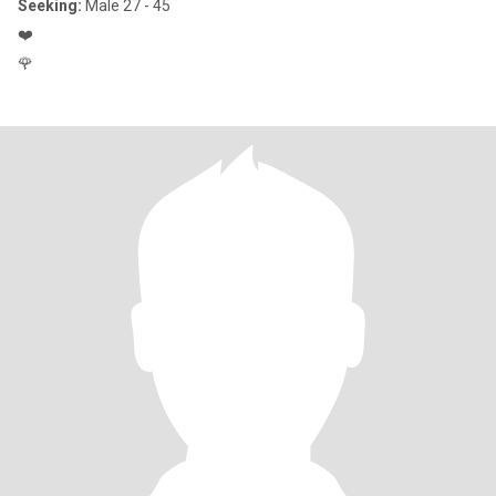
Seeking:
Male 27 - 45
❤️
🌹