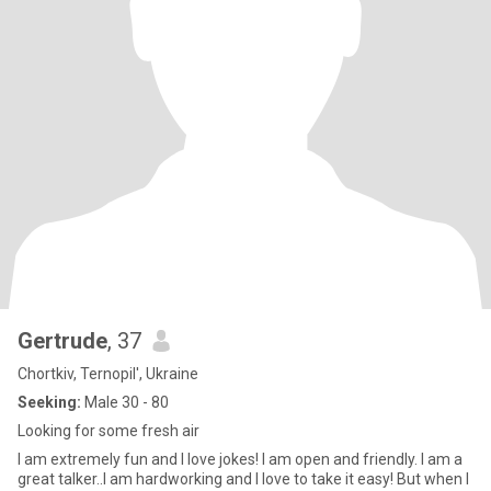
Gertrude
, 37
Chortkiv, Ternopil', Ukraine
Seeking:
Male 30 - 80
Looking for some fresh air
I am extremely fun and I love jokes! I am open and friendly. I am a
great talker..I am hardworking and I love to take it easy! But when I