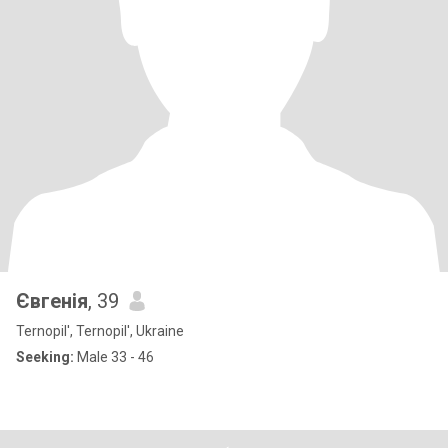
Євгенія
, 39
Ternopil', Ternopil', Ukraine
Seeking:
Male 33 - 46