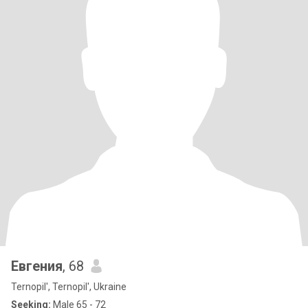
Евгения
, 68
Ternopil', Ternopil', Ukraine
Seeking:
Male 65 - 72