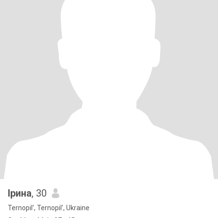
Ірина
, 30
Ternopil', Ternopil', Ukraine