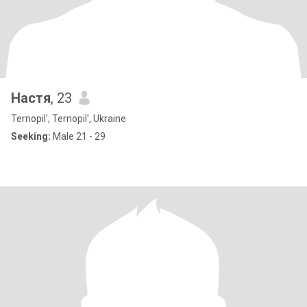
Настя
, 23
Ternopil', Ternopil', Ukraine
Seeking:
Male 21 - 29