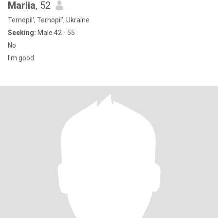
Mariia
, 52
Ternopil', Ternopil', Ukraine
Seeking:
Male 42 - 55
No
I'm good