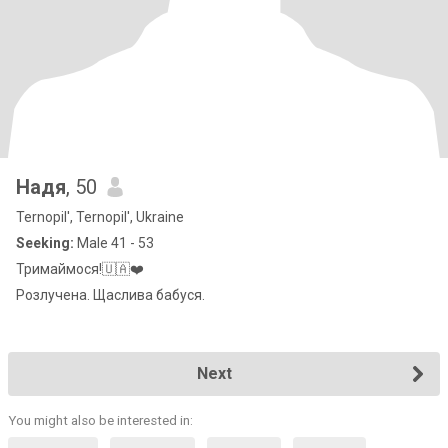
Надя
, 50
Ternopil', Ternopil', Ukraine
Seeking:
Male 41 - 53
Тримаймося!🇺🇦❤️
Розлучена. Щаслива бабуся.
Next
You might also be interested in: