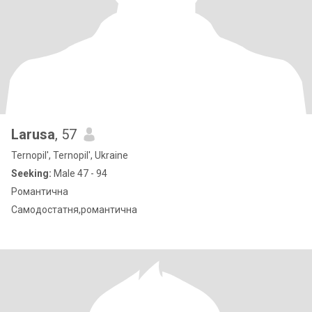
Larusa
, 57
Ternopil', Ternopil', Ukraine
Seeking:
Male 47 - 94
Романтична
Самодостатня,романтична