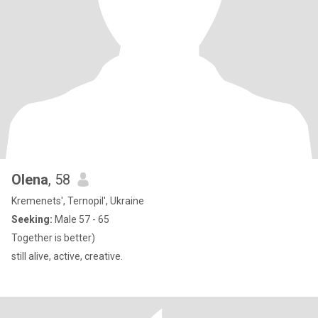
Olena
, 58
Kremenets', Ternopil', Ukraine
Seeking:
Male 57 - 65
Together is better)
still alive, active, creative.