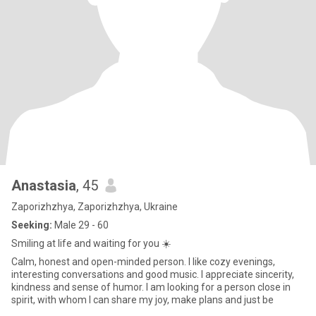
Anastasia
, 45
Zaporizhzhya, Zaporizhzhya, Ukraine
Seeking:
Male 29 - 60
Smiling at life and waiting for you ☀️
Calm, honest and open-minded person. I like cozy evenings,
interesting conversations and good music. I appreciate sincerity,
kindness and sense of humor. I am looking for a person close in
spirit, with whom I can share my joy, make plans and just be