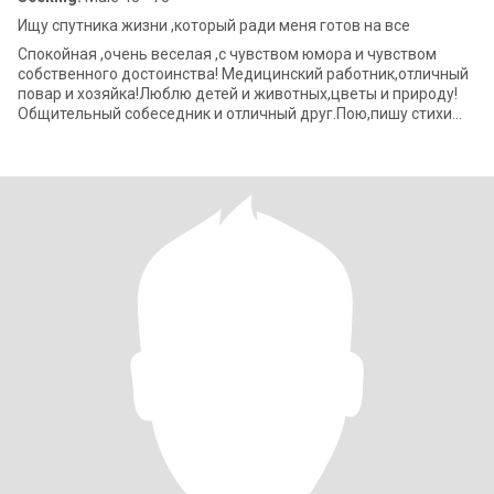
Ищу спутника жизни ,который ради меня готов на все
Спокойная ,очень веселая ,с чувством юмора и чувством
собственного достоинства! Медицинский работник,отличный
повар и хозяйка!Люблю детей и животных,цветы и природу!
Общительный собеседник и отличный друг.Пою,пишу стихи
,вяжу и вышиваю. Играю на гита