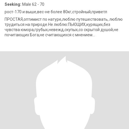
Seeking:
Male 62 - 70
рост-170 и выше,вес-не более 80кг,стройный,приветл
ПРОСТАЯ,оптимист по натуре,люблю путешествовать, люблю
трудиться на природе.Не люблю:ПЬЮЩИХ,курящих,без
чувства юмора,грубых,невежд,скупых,со скрытой душой,не
почитающих Бога,не считающихся с мнением
партнера,лентяев,не заботящихся о своем близком.