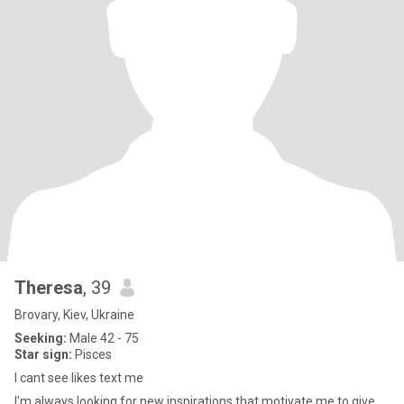
Theresa
, 39
Brovary, Kiev, Ukraine
Seeking:
Male 42 - 75
Star sign:
Pisces
I cant see likes text me
I'm always looking for new inspirations that motivate me to give