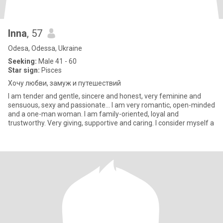
Inna
, 57
Odesa, Odessa, Ukraine
Seeking:
Male 41 - 60
Star sign:
Pisces
Хочу любви, замуж и путешествий
I am tender and gentle, sincere and honest, very feminine and
sensuous, sexy and passionate... I am very romantic, open-minded
and a one-man woman. I am family-oriented, loyal and
trustworthy. Very giving, supportive and caring. I consider myself a