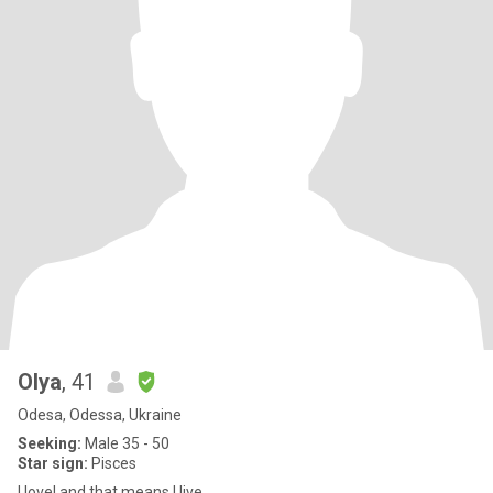
Olya
, 41
Odesa, Odessa, Ukraine
Seeking:
Male 35 - 50
Star sign:
Pisces
I love! and that means I live...