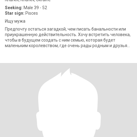
Seeking:
Male 39 - 52
Star sign:
Pisces
Ищу мужа
Предпочту остаться загадкой, чем писать банальности или
приукрашенную действительность. Хочу встретить человека,
чтобы в будущем создать с ним семью, которая будет
маленьким королевством, где очень рады родным и друзьям,
но больше всего ценят время,