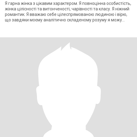
Я гарна жінка з цікавим характером. Я повноцінна особистість,
жінка цілісності та витонченості, чарівності та класу. Я ніжний
романтик. Я вважаю себе цілеспрямованою людиною і вірю,
що завдяки моєму аналітично складеному розуму я можу
досягти успіху