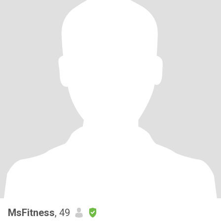
MsFitness
, 49