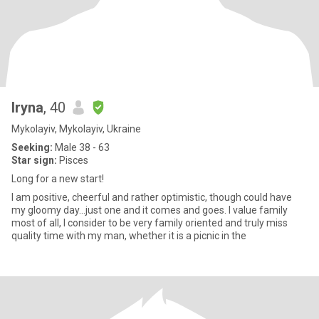
Iryna
, 40
Mykolayiv, Mykolayiv, Ukraine
Seeking:
Male 38 - 63
Star sign:
Pisces
Long for a new start!
I am positive, cheerful and rather optimistic, though could have
my gloomy day...just one and it comes and goes. I value family
most of all, I consider to be very family oriented and truly miss
quality time with my man, whether it is a picnic in the