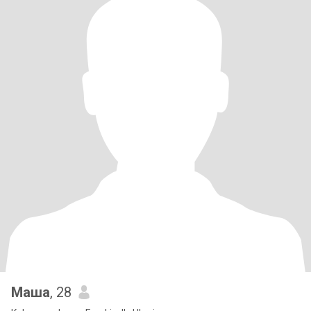
Маша
, 28