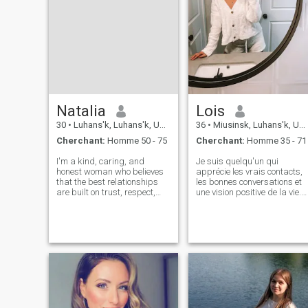
Natalia
Lois
30
•
Luhans'k, Luhans'k, Ukraine
36
•
Miusinsk, Luhans'k, Ukraine
Cherchant:
Homme 50 - 75
Cherchant:
Homme 35 - 71
I'm a kind, caring, and
Je suis quelqu'un qui
honest woman who believes
apprécie les vrais contacts,
that the best relationships
les bonnes conversations et
are built on trust, respect,
une vision positive de la vie.
and good communication. I
J'aime apprendre, grandir e
enjoy simple moments,
partager des moments
making people smile, and
significatifs avec la bonne
growing in my faith. Life
personne. Je crois à la
hasn't always been easy, but
gentillesse, au rire et à
it has made me
construire quelque chose
d'authentique.