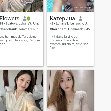
Flowers
Катерина
38
•
Svatove, Luhans'k, Ukraine
42
•
Luhans'k, Luhans'k, Ukraine
Cherchant:
Homme 30 - 70
Cherchant:
Homme 31 - 45
Les hommes de Turquie ne
Il vit dans la ville de
sont pas intéressés, n'écrivez
Lugansk, travaille en
pas.
examen judiciaire, élève son
fils!