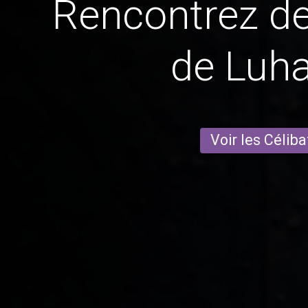
Rencontrez 
de Luha
Voir les Céliba