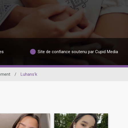
es
Site de confiance soutenu par Cupid Media
ement
/
Luhans'k