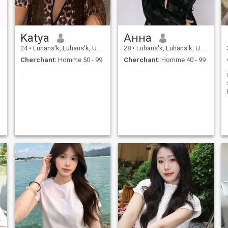
Katya
Анна
24
•
Luhans'k, Luhans'k, Ukraine
28
•
Luhans'k, Luhans'k, Ukraine
Cherchant:
Homme 50 - 99
Cherchant:
Homme 40 - 99
.