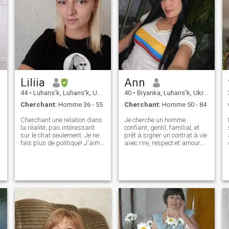
Liliia
Ann
44
•
Luhans'k, Luhans'k, Ukraine
40
•
Bryanka, Luhans'k, Ukraine
Cherchant:
Homme 36 - 55
Cherchant:
Homme 50 - 84
Cherchant une relation dans
Je cherche un homme
la réalité, pas intéressant
confiant, gentil, familial, et
sur le chat seulement. Je ne
prêt à signer un contrat à vie
fais plus de politique! J'aime
avec rire, respect et amour.
t
trouver quelqu'un avec qui
Pas de petits caractères,
nous avons les mêmes
seulement de la chimie.
intérêts et être dans la même
humeur.