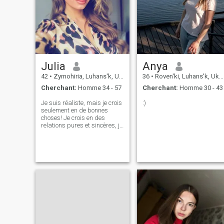
Julia
Anya
42
•
Zymohiria, Luhans'k, Ukraine
36
•
Roven'ki, Luhans'k, Ukraine
Cherchant:
Homme 34 - 57
Cherchant:
Homme 30 - 43
Je suis réaliste, mais je crois
:)
seulement en de bonnes
choses! Je crois en des
relations pures et sincères, je
crois que pour les construire,
vous devez travailler dur, et
sur nous-mêmes, tout
d'abord, nous ne sommes
pas parfaits, mais quand
NOUS SOMMES COUPLE,
nous ne faisons que mieux!
non ?