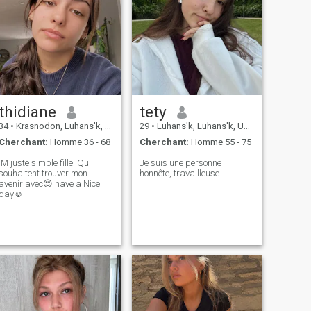
thidiane
tety
34
•
Krasnodon, Luhans'k, Ukraine
29
•
Luhans'k, Luhans'k, Ukraine
Cherchant:
Homme 36 - 68
Cherchant:
Homme 55 - 75
IM juste simple fille. Qui
Je suis une personne
souhaitent trouver mon
honnête, travailleuse.
avenir avec😍 have a Nice
day☺️