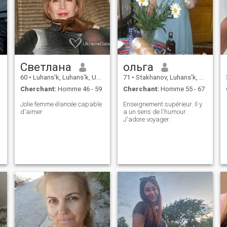
Светлана
ольга
60
•
Luhans'k, Luhans'k, Ukraine
71
•
Stakhanov, Luhans'k, Ukraine
Cherchant:
Homme 46 - 59
Cherchant:
Homme 55 - 67
Jolie femme élancée capable
Enseignement supérieur. Il y
d'aimer
a un sens de l'humour.
J'adore voyager.