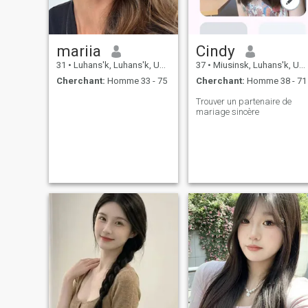
mariia
Cindy
31
•
Luhans'k, Luhans'k, Ukraine
37
•
Miusinsk, Luhans'k, Ukraine
Cherchant:
Homme 33 - 75
Cherchant:
Homme 38 - 71
Trouver un partenaire de
mariage sincère