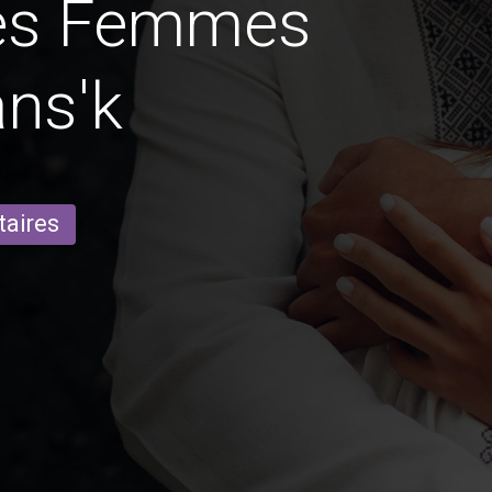
des Femmes
ns'k
taires