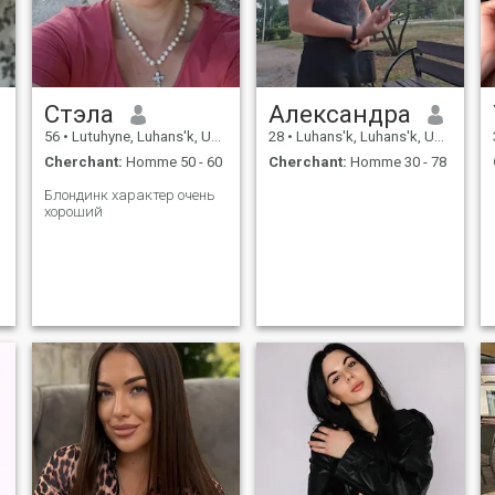
Стэла
Александра
56
•
Lutuhyne, Luhans'k, Ukraine
28
•
Luhans'k, Luhans'k, Ukraine
Cherchant:
Homme 50 - 60
Cherchant:
Homme 30 - 78
Блондинк характер очень
хороший