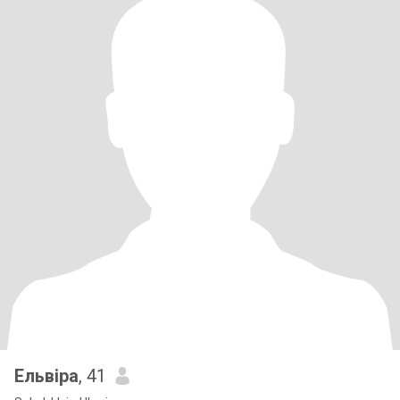
Ельвіра
, 41