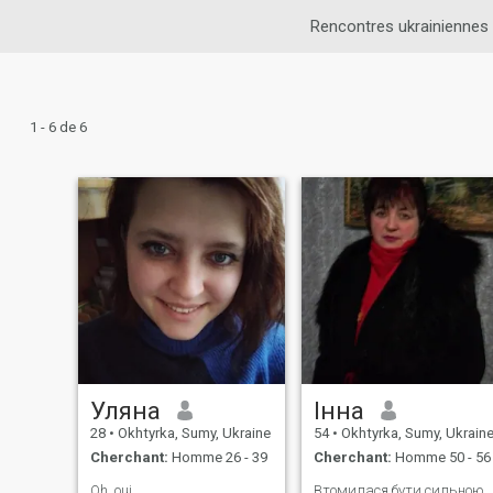
Rencontres ukrainiennes
1 - 6 de 6
Уляна
Інна
28
•
Okhtyrka, Sumy, Ukraine
54
•
Okhtyrka, Sumy, Ukrain
Cherchant:
Homme 26 - 39
Cherchant:
Homme 50 - 56
Oh, oui
Втомилася бути сильною,