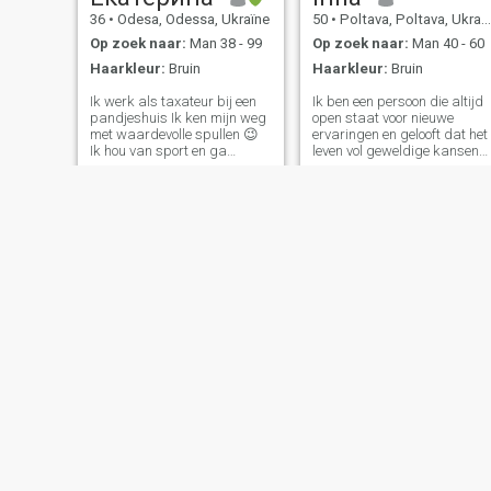
36
•
Odesa, Odessa, Ukraïne
50
•
Poltava, Poltava, Ukraïne
Op zoek naar:
Man 38 - 99
Op zoek naar:
Man 40 - 60
Haarkleur:
Bruin
Haarkleur:
Bruin
Ik werk als taxateur bij een
Ik ben een persoon die altijd
pandjeshuis Ik ken mijn weg
open staat voor nieuwe
met waardevolle spullen 😉
ervaringen en gelooft dat het
Ik hou van sport en ga
leven vol geweldige kansen
regelmatig naar de
zit. Mijn creativiteit stelt me i
sportschool. Als het nodig is,
staat om ongebruikelijke
kan ik ook een bokszak
oplossingen te vinden en
"herbeoordelen". Over het
schoonheid te zien, zelfs in
algemeen ben ik een persoon
eenvoudige dingen. Ik ben
met een sterke
een ongeschikte entrusiast,
persoonlijkheid: ik kan zacht
klaar om koppoot te ploffen
zijn, maar ik ben zeker niet
in spannende nieuwe
zwak.
ondernemingen. Tegelijkertij
ben ik betrouwbaar en houd
ik altijd mijn woord - u kunt i
elke situatie op mij
vertrouwen. Mijn optimisme
helpt om de positieve kant te
zien, zelfs in moeilijke
momenten, en strategie voor
elke nieuwe dag maakt het
leven helderder. Ik geloof in
Viktoriia
Елена
eerlijkheid en integriteit, wan
48
•
Cherkasy, Cherkasy, Ukraïne
59
•
Uzhhorod, Zakarpattia, Ukraïne
het is de basis van elke