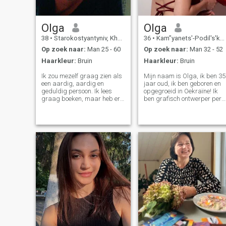
echt. Voor mij is het beter om
eens honderd keer te
proberen om te lezen.
Olga
Olga
38
•
Starokostyantyniv, Khmel'nyts'kyy, Ukraïne
36
•
Kam”yanets'-Podil's'kyy, Khmel'nyts'kyy, Ukraïne
Op zoek naar:
Man 25 - 60
Op zoek naar:
Man 32 - 52
Haarkleur:
Bruin
Haarkleur:
Bruin
Ik zou mezelf graag zien als
Mijn naam is Olga, ik ben 35
een aardig, aardig en
jaar oud, ik ben geboren en
geduldig persoon. Ik lees
opgegroeid in Oekraïne! Ik
graag boeken, maar heb er
ben grafisch ontwerper per
nu niet veel tijd voor, ik luister
per proces en ik maak
naar muziek om mezelf op te
graag visuele oplossingen
vrolijken. Ik spreek heel goed
die mensen inspireren en
Engels en heb basiskennis
plezieren. Ik geloof dat kunst
van Spaans. Ik voed golden
de wereld kan veranderen en
retriever op als
ik probeer schoonheid in het
alleenstaande ouder.)) Stuur
dagelijks leven te brengen. Ik
me een bericht als je iets
sta altijd open voor nieuwe
meer over me wilt weten.
indrukken en kennissen