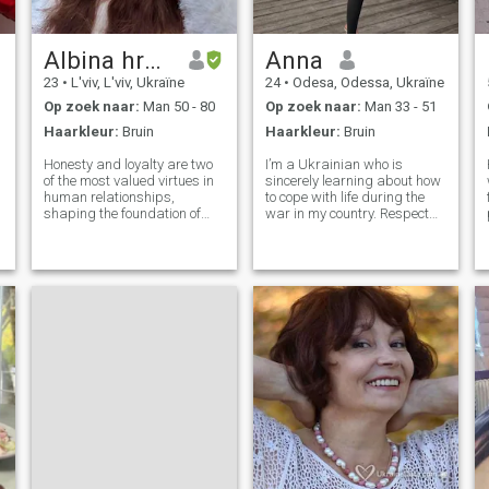
Albina hrynak
Anna
23
•
L'viv, L'viv, Ukraïne
24
•
Odesa, Odessa, Ukraïne
Op zoek naar:
Man 50 - 80
Op zoek naar:
Man 33 - 51
Haarkleur:
Bruin
Haarkleur:
Bruin
Honesty and loyalty are two
I’m a Ukrainian who is
of the most valued virtues in
sincerely learning about how
human relationships,
to cope with life during the
shaping the foundation of
war in my country. Respect
trust, respect, and long-term
and Loyalty are very
connection. While they are
important to me, and I’m
distinct qualities, they are
looking for someone who can
deeply interconnected, each
guide me, support me, and
reinforcing the other in
grow with me in this journey
meanin
of life. I