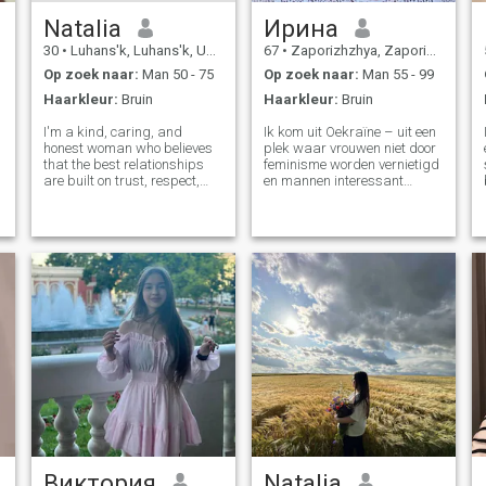
Natalia
Ирина
30
•
Luhans'k, Luhans'k, Ukraïne
67
•
Zaporizhzhya, Zaporizhzhya, Ukraïne
Op zoek naar:
Man 50 - 75
Op zoek naar:
Man 55 - 99
Haarkleur:
Bruin
Haarkleur:
Bruin
I'm a kind, caring, and
Ik kom uit Oekraïne – uit een
honest woman who believes
plek waar vrouwen niet door
that the best relationships
feminisme worden vernietigd
are built on trust, respect,
en mannen interessant
and good communication. I
vinden. Ik weet hoe ik buiten
enjoy simple moments,
het weer gelukkig kan zijn,
making people smile, and
elke dag, maar het is beter
growing in my faith. Life
om rond een zorgzame
hasn't always been easy, but
vriend te zijn. Want het is een
it has made me
genoegen om voor mijn
favoriete persoon te zorgen!
k
Ik ben op zoek naar een man
met wie het makkelijk is om
te communiceren, veel te
lachen en niet te hoeven
liegen. Ben je dat?
Виктория
Natalia