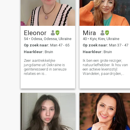
Eleonor
Mira
54
•
Odesa, Odessa, Ukraïne
40
•
Kyiv, Kiev, Ukraïne
Op zoek naar:
Man 47 - 65
Op zoek naar:
Man 37 - 47
Haarkleur:
Bruin
Haarkleur:
Bruin
Zeer aantrekkelijke
Ik ben een grote reiziger,
jungdame uit Oekraïne is
natuurliefhebber. Ik hou van
geïnteresseerd in serieuze
een actieve levensstijl:
relaties en is
Wandelen, paardrijden,
gezinsgeoriënteerd/ ik
nieuwe dingen ontdekken. Ik
spreek vloeiend Engels en
spreek alleen ENGELS (en
Duits. Ik ben open-minded en
Oekraïens) en ik heb GEEN
neer aan aardse persoon,
intentie om een serieuze
geen dramakoningin:). Ik
relatie met een Google
respecteer mensen en
Translator te creëren, dus
verwacht hetzelfde in ruil
pls, als je niet goed engels
daarvoor. Ik zoek een goede
spreekt - schrijf me niet. Ik
man met wie ik samen van
deel mijn privé-info ook niet
mijn leven zou genieten.
met vreemden. Ik weet niet
zeker van verhuizing omdat
ik nu op zeer belangrijk