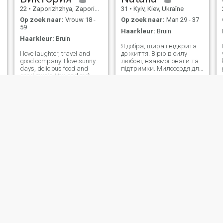
22
•
Zaporizhzhya, Zaporizhzhya, Ukraïne
31
•
Kyiv, Kiev, Ukraïne
Op zoek naar:
Vrouw 18 -
Op zoek naar:
Man 29 - 37
59
Haarkleur:
Bruin
Haarkleur:
Bruin
Я добра, щира і відкрита
I love laughter, travel and
до життя. Вірю в силу
good company. I love sunny
любові, взаємоповаги та
days, delicious food and
підтримки. Милосердя для
n
good music. You and me)
мене — не просто слово, а
Sounds romantic! I think that
внутрішній стан. Мрію про
relations between man and
справжнє партнерство, де
woman is the most attractive
поруч — надійний чоловік,
thing! And it gives such a
а попереду — спільний
strong emotions!! Especially
шлях, сім’я, тепло й
in t
дитячий
d
n
Svetolana
Lana
t
52
•
Kharkiv, Kharkiv, Ukraïne
58
•
Odesa, Odessa, Ukraïne