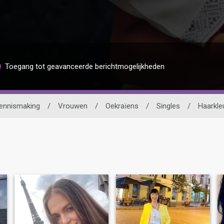
Toegang tot geavanceerde berichtmogelijkheden
ennismaking
/
Vrouwen
/
Oekraïens
/
Singles
/
Haarkle