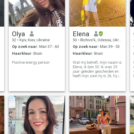
Olya
Elena
32
•
Kyiv, Kiev, Ukraïne
53
•
Illichivs'k, Odessa, Ukraïne
Op zoek naar:
Man 37 - 63
Op zoek naar:
Man 39 - 53
Haarkleur:
Bruin
Haarkleur:
Bruin
Positive energy person
Wat mij betreft, mijn naam is
Elena, ik ben 50. Ik was 25
jaar geleden gescheiden en
heeft mijn zoon.hij is 26, hij is
getrouwd en woont apart. Ik
studeerde af aan Odessa
State University en kan heel
goed Engels spreken en
schrijven, dus we zullen in
staat zijn om zeer
gemakkelijk te
communiceren… Ik werk in
logistiek en aangepaste
c
klaring van import ladingen
gebied. Ik ben nu in orde,
maar ik werkte te veel en had