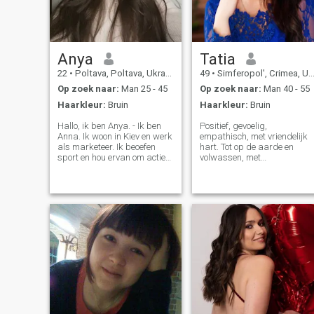
gebied werk en ik hier nodig
heb.
Anya
Tatia
22
•
Poltava, Poltava, Ukraïne
49
•
Simferopol', Crimea, Ukraïne
Op zoek naar:
Man 25 - 45
Op zoek naar:
Man 40 - 55
Haarkleur:
Bruin
Haarkleur:
Bruin
Hallo, ik ben Anya. - Ik ben
Positief, gevoelig,
Anna. Ik woon in Kiev en werk
empathisch, met vriendelijk
als marketeer. Ik beoefen
hart. Tot op de aarde en
sport en hou ervan om actief
volwassen, met
te blijven - wandelen,
levenservaring, maar
wandelingen, zwemmen en
tegelijkertijd jong kijken en
reizen. Ik kijk ook graag
kan lachen en genieten van
naar films en geef er
gelukkige momenten, maar
commentaar op. Ik ben erg
ook geconcentreerd en
sociaal - soms zelfs tot het
serieus wanneer het leven
punt van een beetje te veel 😆
niet gemakkelijk wordt.
Klaar om mijn Mr. rechts te
ontmoeten en om een sterke
liefdevolle relatie te creëren
tot het einde Klaar voor
videogesprek zodra we echt
interesse voor elkaar en voor
persoonlijke ontmoeting in he