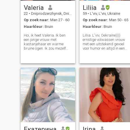
Valeria
Liliia
22
•
Dniprodzerzhynsk, Dnipropetrovs'k, Ukraïne
59
•
L'viv, L'viv, Ukraïne
Op zoek naar:
Man 27 - 60
Op zoek naar:
Man 50 - 65
Haarkleur:
Bruin
Haarkleur:
Bruin
Hoi, ik heet Valeria. Ik ben
Liliia. L'viv, Oekraïne))))
een jonge vrouw met
ernstige volwassen vrouw
kastanjehaar en warme
met een uitstekend gevoel
bruine ogen. Ik zou mezelf
voor humor en altijd in een
beschrijven als vriendelijk,
optimistische stemming)) ik
open minded en oprecht. Ik
ben op zoek naar een
geniet van zinvolle
intelligent persoon, voor
gesprekken, tijd
wederzijds begrip en steun.
doorbrengen buiten en
Ik ben sociaal en materieel
nieuwe ervaringen ontdekken
gerealiseerd. Mijn doel is
die het leven helderder
geen sponsor of minnaar. Ik
maken. Tegelijkertijd hecht ik
zoek een volwassen relatie. I
waarde aan eenvoudige
heb veel te geven in ruil voor
vreugde, een gezellige avond,
een waardig partnerschap.
een goed boek, of het delen
Maar... Ik ben zeer
van gelach met iemand
veeleisend.))))
dichtbij.
Екатерина
Irina