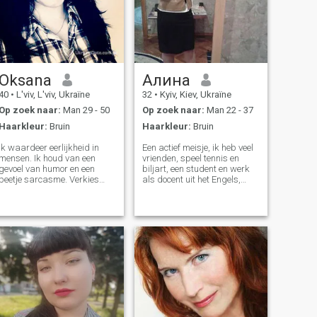
Oksana
Алина
40
•
L'viv, L'viv, Ukraïne
32
•
Kyiv, Kiev, Ukraïne
Op zoek naar:
Man 29 - 50
Op zoek naar:
Man 22 - 37
Haarkleur:
Bruin
Haarkleur:
Bruin
Ik waardeer eerlijkheid in
Een actief meisje, ik heb veel
mensen. Ik houd van een
vrienden, speel tennis en
gevoel van humor en een
biljart, een student en werk
beetje sarcasme. Verkies
als docent uit het Engels,
eenvoudige comfortabele
studeer talen - ik spreek
kleren en een gemakkelijke
Engels, Frans en Spaans,
stijl van het leven eerder dan
volg mijn figuur, ga naar de
pronken. Liefde natuur
sportschool, doe Pilates,
(bergen en fietsen). Ik
yoga.
woonde in Londen. Ik heb een
grote passie voor vreemde
talen en HET. Mijn favoriete
itaten: "Beoordeel een boek
nooit op de cover", "geef nooit
op", "kwaliteit is beter dan
kwantiteit" "Actie spreekt