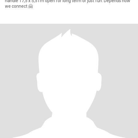
handle 17,5 x 5,5 I'm open for long term or just fun. Depends how
we connect 🤗