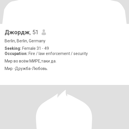
Джордж
, 51
Berlin, Berlin, Germany
Seeking:
Female 31 - 49
Occupation:
Fire / law enforcement / security
Мир во всём МИРЕ,таки да.
Мир -Дружба-Любовь.