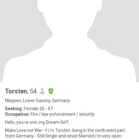
Torsten
, 54
Meppen, Lower Saxony, Germany
Seeking:
Female 20 - 47
Occupation:
Fire / law enforcement / security
Hello, you re one ,my Dream Girl?
Make Love not War--!! i´m Torsten. living in the north west part
from Germany - Still Single and never Married i´m very open