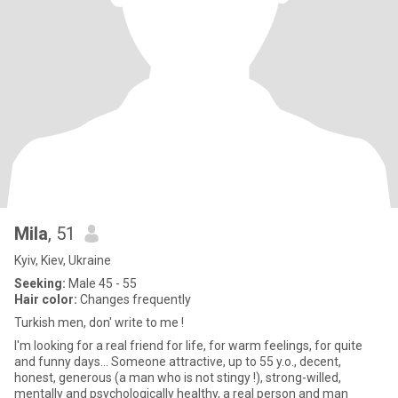
Mila
, 51
Kyiv, Kiev, Ukraine
Seeking:
Male 45 - 55
Hair color:
Changes frequently
Turkish men, don' write to me !
I'm looking for a real friend for life, for warm feelings, for quite
and funny days... Someone attractive, up to 55 y.o., decent,
honest, generous (a man who is not stingy !), strong-willed,
mentally and psychologically healthy, a real person and man