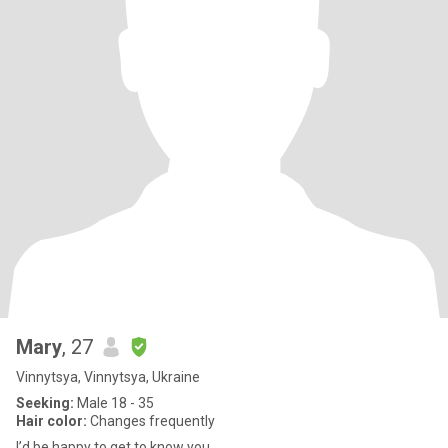
Mary
, 27
Vinnytsya, Vinnytsya, Ukraine
Seeking:
Male 18 - 35
Hair color:
Changes frequently
I’d be happy to get to know you