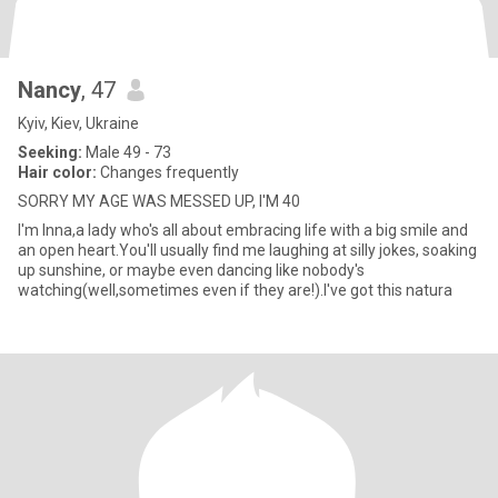
Nancy
, 47
Kyiv, Kiev, Ukraine
Seeking:
Male 49 - 73
Hair color:
Changes frequently
SORRY MY AGE WAS MESSED UP, I'M 40
I'm Inna,a lady who's all about embracing life with a big smile and
an open heart.You'll usually find me laughing at silly jokes, soaking
up sunshine, or maybe even dancing like nobody's
watching(well,sometimes even if they are!).I've got this natura