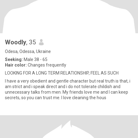
Woodly
, 35
Odesa, Odessa, Ukraine
Seeking:
Male 38 - 65
Hair color:
Changes frequently
LOOKING FOR A LONG TERM RELATIONSHIP, FEEL AS SUCH
I have a very obedient and gentle character but real truth is that, i
am strict and i speak direct and i do not tolerate childish and
unnecessary talks from men. My friends love me and I can keep
secrets, so you can trust me. I love cleaning the hous