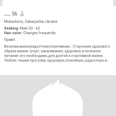
….
, 56
Mukachevo, Zakarpattia, Ukraine
Seeking:
Male 50 - 62
Hair color:
Changes frequently
Привіт..
Веселая,жизнерадостная,позитивная… Сторонник здорового
образа жизни: спорт, закаливание, здоровое и полезное
питание-это необходимо,для долгой и счастливой жизни…
Люблю: пешие прогулки, здоровую,спокойную, радостную и
счастливую жизнь… люблю природу