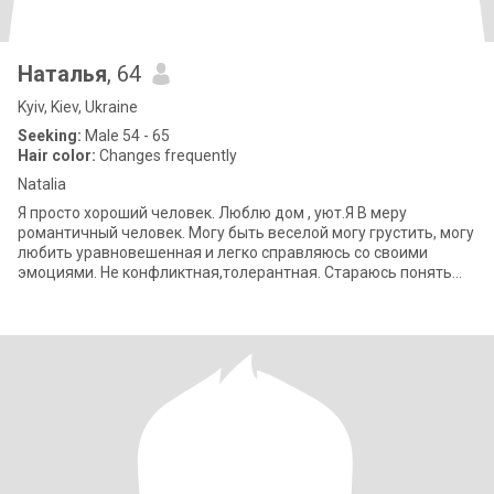
Наталья
, 64
Kyiv, Kiev, Ukraine
Seeking:
Male 54 - 65
Hair color:
Changes frequently
Natalia
Я просто хороший человек. Люблю дом , уют.Я В меру
романтичный человек. Могу быть веселой могу грустить, могу
любить уравновешенная и легко справляюсь со своими
эмоциями. Не конфликтная,толерантная. Стараюсь понять
каждого человека потому что каждый