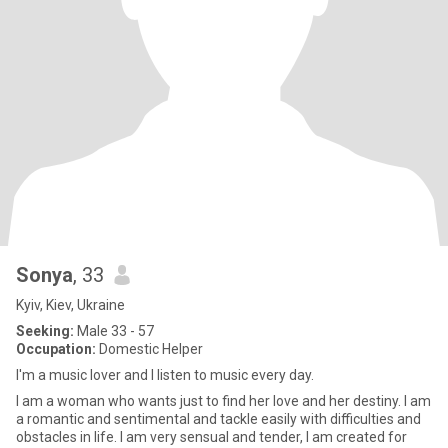
Sonya
, 33
Kyiv, Kiev, Ukraine
Seeking:
Male 33 - 57
Occupation:
Domestic Helper
I'm a music lover and I listen to music every day.
I am a woman who wants just to find her love and her destiny. I am
a romantic and sentimental and tackle easily with difficulties and
obstacles in life. I am very sensual and tender, I am created for