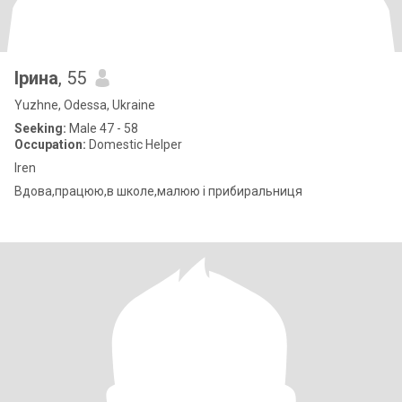
Iрина
, 55
Yuzhne, Odessa, Ukraine
Seeking:
Male 47 - 58
Occupation:
Domestic Helper
Iren
Вдова,працюю,в школе,малюю і прибиральниця