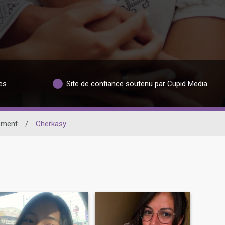
es
Site de confiance soutenu par Cupid Media
ement
/
Cherkasy