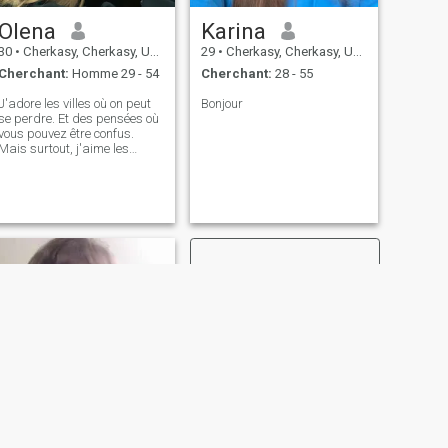
Olena
Karina
30
•
Cherkasy, Cherkasy, Ukraine
29
•
Cherkasy, Cherkasy, Ukraine
Cherchant:
Homme 29 - 54
Cherchant:
28 - 55
J'adore les villes où on peut
Bonjour
se perdre. Et des pensées où
vous pouvez être confus.
Mais surtout, j'aime les
moments où vous revenez - à
vous-même, à vos
sentiments, à vos paroles. Je
sais comment partir sans
valise et revenir avec quelque
chose de très important à
l'intérieur.
SUIVANT