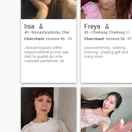
lisa
Freya
40
•
Monastyryshche, Cherkasy, Ukraine
43
•
Cherkasy, Cherkasy, Ukraine
Cherchant:
Homme 45 - 75
Cherchant:
Homme 38 - 57
J’essaie toujours d’être
Love swimming , cooking ,
responsable et je crois que
Dancing , playing golf and
c’est la qualité qui orne
many more..
vraiment une femme. De
plus, je crois que je suis
aussi très attirant et je fais
des efforts pour prendre soin
de moi et me garder en
forme. J’aime m’entourer de
personnes gentilles et
réceptives, il est toujours plus
facile et plus agréable de
communiquer avec elles, car
la sincérité et la
compréhension rendent toute
interaction plus chaleureuse
et plus profonde. Je vais
régulièrement à la salle de
gym, en prêtant attention non
seulement à ma forme