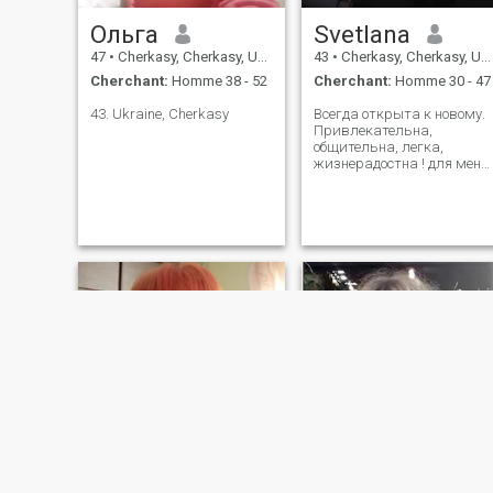
Ольга
Svetlana
47
•
Cherkasy, Cherkasy, Ukraine
43
•
Cherkasy, Cherkasy, Ukraine
Cherchant:
Homme 38 - 52
Cherchant:
Homme 30 - 47
43. Ukraine, Cherkasy
Всегда открыта к новому.
Привлекательна,
общительна, легка,
жизнерадостна ! для меня
жизнь - это страсть
движение!