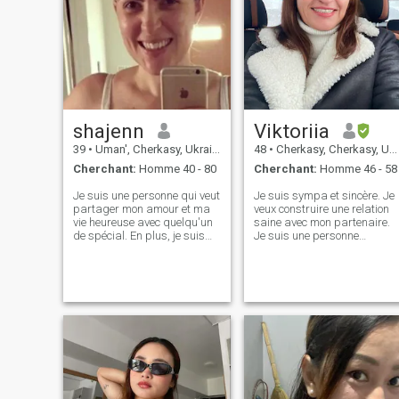
shajenn
Viktoriia
39
•
Uman', Cherkasy, Ukraine
48
•
Cherkasy, Cherkasy, Ukraine
Cherchant:
Homme 40 - 80
Cherchant:
Homme 46 - 58
Je suis une personne qui veut
Je suis sympa et sincère. Je
partager mon amour et ma
veux construire une relation
vie heureuse avec quelqu'un
saine avec mon partenaire.
de spécial. En plus, je suis
Je suis une personne
loyale, honnête, passionnée,
équilibrée et je ne supporte
gentille, et sensuelle,
pas les sautes d'humeur et
indépendante et sérieuse. Je
les scandales. J'aime créer
suis ici pour réaliser mon
un environnement familial et
rêve et être avec ma bien-
j'aimerais passer plus de
aimée. Écris-moi, apprends-
temps avec mon partenaire,
en plus sur moi et je promets
à la maison comme à
que je volerai ton cœur
l'extérieur.