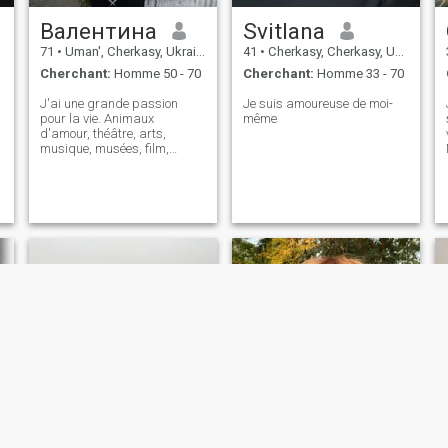
significatifs. Je sais
Валентина
Svitlana
m'occuper des autres, les
écouter et créer autour de moi
71
•
Uman', Cherkasy, Ukraine
41
•
Cherkasy, Cherkasy, Ukraine
une atmosphère chaleureuse
Cherchant:
Homme 50 - 70
Cherchant:
Homme 33 - 70
et paisible. J'ai confiance en
moi, mais j'apprécie toujours
J'ai une grande passion
Je suis amoureuse de moi-
la tendresse, l'attention et la
pour la vie. Animaux
même
proximité affective. Les jeux
d'amour, théâtre, arts,
ne m'intéressent pas. Je
musique, musées, film,
m'intéresse à quelque chose
voyage. Avoir une nature
de réel, de stable et de
positive, facile à faire,
durable.
indépendante, créative,
affectueuse et aimante. Je
crois vraiment à vivre au
maximum