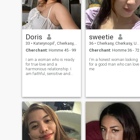
Doris
sweetie
33
•
Katerynopil', Cherkasy, Ukraine
36
•
Cherkasy, Cherkasy, Ukraine
Cherchant:
Homme 45 - 99
Cherchant:
Homme 36 - 72
I am a woman who is ready
I'm a honest woman looking
for true love and a
for a good man who can love
harmonious relationship. I
me
am faithful, sensitive and
open. I always support those
who are close to me and
believe in the power of sincere
care and mutual
understanding. I value
emotional intimacy, share