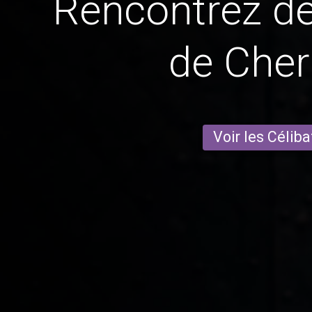
Rencontrez 
de Che
Voir les Céliba