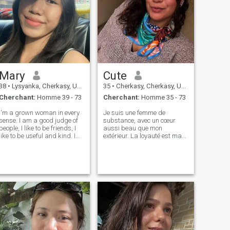
Mary
Cute
38
•
Lysyanka, Cherkasy, Ukraine
35
•
Cherkasy, Cherkasy, Ukraine
Cherchant:
Homme 39 - 73
Cherchant:
Homme 35 - 73
I'm a grown woman in every
Je suis une femme de
sense. I am a good judge of
substance, avec un cœur
people, I like to be friends, I
aussi beau que mon
like to be useful and kind. I
extérieur. La loyauté est ma
have an original outlook on
boussole, qui guide mes
life, and I always try to be full
actions et mes relations. Je
of energy. I value humor and
crois au pouvoir de
joie de vivre in people most of
l'honnêteté et de la justice et
all, I app
je m'efforce de traiter tout le
monde avec respect et
compréhension. Je suis un
rêveur, un acteur et un
amoureux de la vie. Je trouve
de la joie dans les choses
simples, comme une tasse
de café chaud un jour de