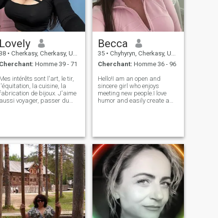
Lovely
Becca
38
•
Cherkasy, Cherkasy, Ukraine
35
•
Chyhyryn, Cherkasy, Ukraine
Cherchant:
Homme 39 - 71
Cherchant:
Homme 36 - 96
Mes intérêts sont l'art, le tir,
Hello!I am an open and
l'équitation, la cuisine, la
sincere girl who enjoys
fabrication de bijoux. J'aime
meeting new people.I love
aussi voyager, passer du
humor and easily create a
temps libre, nager, faire du
light, pleasant atmosphere
vélo, lire des livres, écouter de
around me - I can even joke
la musique.
about myself if it cheers me
up I like to travel and
discover new cultures,
traditions and lifes