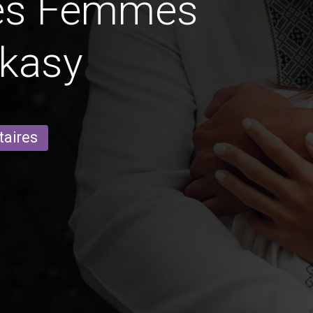
des Femmes
rkasy
taires