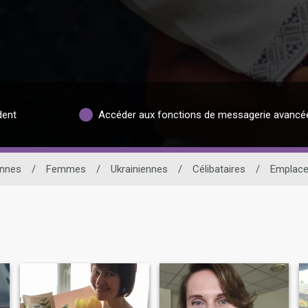
dent
Accéder aux fonctions de messagerie avancé
ennes
/
Femmes
/
Ukrainiennes
/
Célibataires
/
Emplac