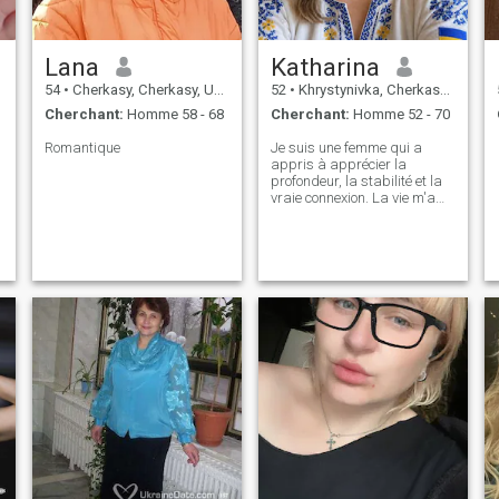
Lana
Katharina
54
•
Cherkasy, Cherkasy, Ukraine
52
•
Khrystynivka, Cherkasy, Ukraine
Cherchant:
Homme 58 - 68
Cherchant:
Homme 52 - 70
Romantique
Je suis une femme qui a
appris à apprécier la
profondeur, la stabilité et la
vraie connexion. La vie m'a
donné de l'expérience, de la
force et une compréhension
calme de ce qui compte
vraiment. Je ne précipite pas
les choses, et je ne fais pas
semblant. Je suis sincère,
féminine, équilibrée sur le
plan affectif et respectueuse
envers moi- même et les
autres. J'apprécie
l'honnêteté, la loyauté et la
cohérence. Je crois qu'une
relation devrait être un
endroit sûr où deux
personnes se soutiennent
mutuellement, grandissent
ensemble et profitent à la fois
de moments simples et