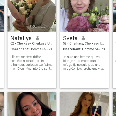
Nataliya
Sveta
62
•
Cherkasy, Cherkasy, Ukraine
53
•
Cherkasy, Cherkasy, Ukraine
Cherchant:
Homme 55 - 71
Cherchant:
Homme 54 - 70
Elle est sincère, fidèle,
Je suis une femme qui va
honnête, sociable, pleine
bien, je ne cherche pas de
d'humour, curieuse. Je l'aime,
refuge (je ne suis pas une
mon Dieu! Mes intérêts sont
réfugiée), je cherche une vraie
l'artisanat et la cuisine.
relation saine dans laquelle
J'aime la nature, les
je serai honnête, sincère,
randonnées et les voyages.
authentique et sincèrement
Elle aime contempler le
désireuse d' J'aime voyager,
coucher du soleil, les feux de
voir de nouveaux endroits,
joie et se baigner dans la
découvrir de nouvelles
mer. Je serai un ami fidèle et
cuisines. J'aime lire, aller au
une épouse aimante pour
théâtre, au cinéma, à des
celui que j'ai choisi. On
concerts et simplement me
devrait s'amuser ensemble!
promener et me reposer
Je ne cherche pas quelqu'un
dans la nature. J'aime tout
pour me rendre heureuse Je
ce qui est moderne et