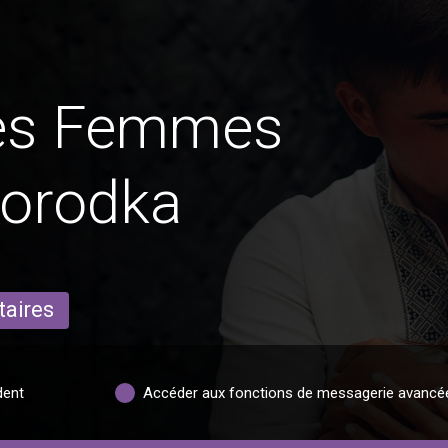
des Femmes
horodka
taires
dent
Accéder aux fonctions de messagerie avancé