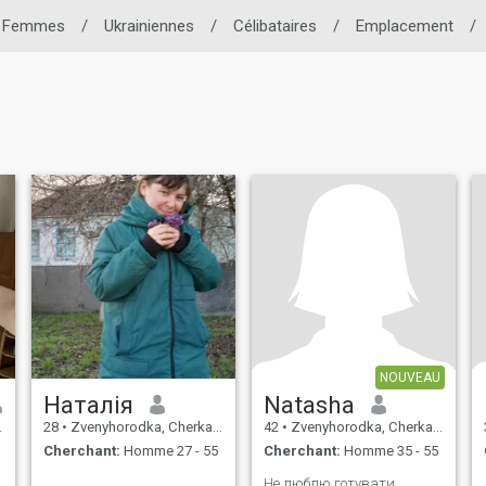
Femmes
/
Ukrainiennes
/
Célibataires
/
Emplacement
/
NOUVEAU
Наталія
Natasha
28
•
Zvenyhorodka, Cherkasy, Ukraine
42
•
Zvenyhorodka, Cherkasy, Ukraine
Cherchant:
Homme 27 - 55
Cherchant:
Homme 35 - 55
Не люблю готувати