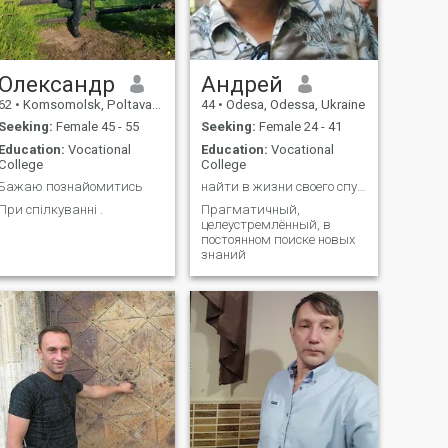
Олександр
Андрей
62
•
Komsomolsk, Poltava, Ukraine
44
•
Odesa, Odessa, Ukraine
Seeking:
Female 45 - 55
Seeking:
Female 24 - 41
Education:
Vocational
Education:
Vocational
College
College
Бажаю познайомитись
найти в жизни своего спутника - большая удача
При спілкуванні .
Прагматичный,
целеустремлённый, в
постоянном поиске новых
знаний