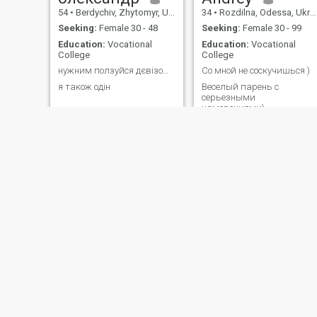
54
•
Berdychiv, Zhytomyr, Ukraine
34
•
Rozdilna, Odessa, Ukraine
Seeking:
Female 30 - 48
Seeking:
Female 30 - 99
Education:
Vocational
Education:
Vocational
College
College
нужним ползуйся дєвізом будь готов к любим сюрпріз
Со мной не соскучишься )
я також одін
Веселый парень с
серьезными
намерениями)
валентин
Сергей
49
•
Kyiv, Kiev, Ukraine
64
•
Kyiv, Kiev, Ukraine