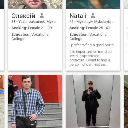
Олексій
Natali
38
•
Yuzhnoukrainsk, Mykolayiv, Ukraine
41
•
Mykolayiv, Mykolayiv, Ukraine
Seeking:
Female 21 - 39
Seeking:
Female 25 - 43
Education:
Vocational
Education:
Vocational
College
College
I prefer to find a good partner here!
It is important for me to be
loved, appreciated,
protected! I want to find a
person who will not be
greedy and help me. The
most important thing is no
lies, only the truth