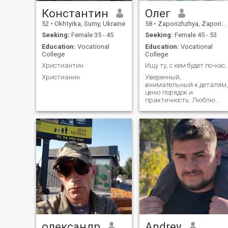
Константин
Олег
52
•
Okhtyrka, Sumy, Ukraine
58
•
Zaporizhzhya, Zaporizhzhya, Ukraine
Seeking:
Female 35 - 45
Seeking:
Female 45 - 53
Education:
Vocational
Education:
Vocational
College
College
Христиантин
Ищу ту, с кем будет по-настоящему — теп
Христианин
Уверенный,
внимательный к деталям,
ценю порядок и
практичность. Люблю
мастерить, решать
бытовые задачи и
находить решения там,
где другие сомневаются.
Ценю честность,
стабильность и
внутреннюю дисциплину.
олександр
Andrey