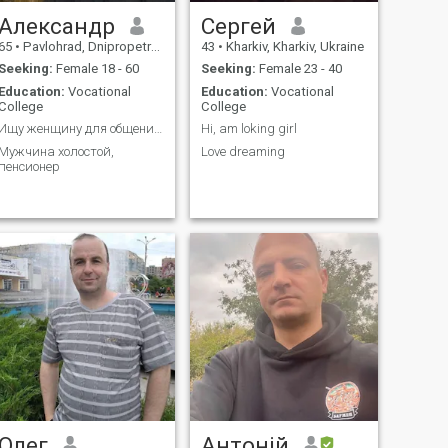
Александр
Сергей
65
•
Pavlohrad, Dnipropetrovs'k, Ukraine
43
•
Kharkiv, Kharkiv, Ukraine
Seeking:
Female 18 - 60
Seeking:
Female 23 - 40
Education:
Vocational
Education:
Vocational
College
College
Ищу женщину для общения для секса, для жизни.
Hi, am loking girl
Мужчина холостой,
Love dreaming
пенсионер
Олег
Антоній