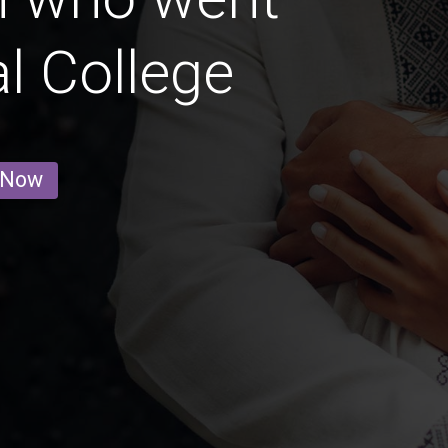
l College
 Now