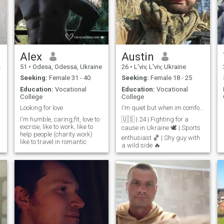
Alex
Austin
51
•
Odesa, Odessa, Ukraine
26
•
L'viv, L'viv, Ukraine
Seeking:
Female 31 - 40
Seeking:
Female 18 - 25
Education:
Vocational
Education:
Vocational
College
College
Looking for love
I'm quiet but when im comfortable I don't shut up
I'm humble, caring,fit, love to
🇺🇸 | 24 | Fighting for a
excrise, like to work, like to
cause in Ukraine 🕊️ | Sports
help people (charity work)
enthusiast 🏀 | Shy guy with
like to travel in romantic
a wild side 🔥