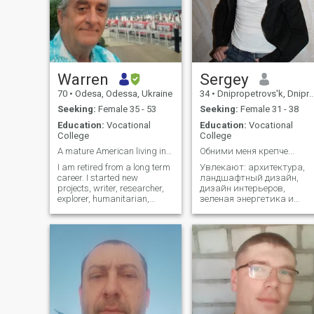
Warren
Sergey
70
•
Odesa, Odessa, Ukraine
34
•
Dnipropetrovs'k, Dnipropetrovs'k, Ukraine
Seeking:
Female 35 - 53
Seeking:
Female 31 - 38
Education:
Vocational
Education:
Vocational
College
College
A mature American living in Odessa, Ukraine.
Обними меня крепче...
I am retired from a long term
Увлекают: архитектура,
career. I started new
ландшафтный дизайн,
projects, writer, researcher,
дизайн интерьеров,
explorer, humanitarian,
зеленая энергетика и
entrepreneur. I am alive,
органическое земледелие.
loving , humble, honest, very
Все это можно
passionate man. I love the
охарактеризовать как,
outdoors, any type of water
организация быта
activity, camping etc. I am
человека, стремящегося к
part
гармонии, свободе и
независимости. Конечно,
это больше для души