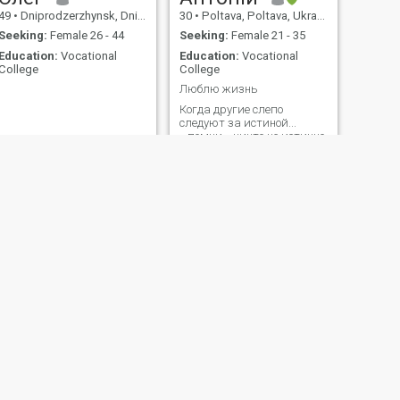
49
•
Dniprodzerzhynsk, Dnipropetrovs'k, Ukraine
30
•
Poltava, Poltava, Ukraine
Seeking:
Female 26 - 44
Seeking:
Female 21 - 35
Education:
Vocational
Education:
Vocational
College
College
Люблю жизнь
Когда другие слепо
следуют за истиной...
...помни ...ничто не истинно
. Когда остальные
ограниченны моралью
или законом... ...помни
...всё дозволенно . Это мое
кредо.... А больше при
общении)
NEXT
Сергей
37
•
Kharkiv, Kharkiv, Ukraine