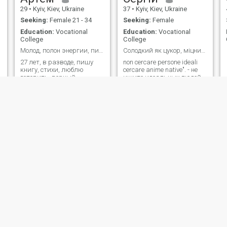
29
•
Kyiv, Kiev, Ukraine
37
•
Kyiv, Kiev, Ukraine
Seeking:
Female 21 - 34
Seeking:
Female
Education:
Vocational
Education:
Vocational
College
College
Молод, полон энергии, пишу книгу, люблю девушек, с
Солодкий як цукор, міцний як віскі🥃
27 лет, в разводе, пишу
nоn cеrcаrе рersone ideаli
книгу, стихи, люблю
cerсаre animе nаtive". - нe
готовить, верный,
ищитe идeальных людeй.
честный, экспресивный)
ищитe poдныe души
Erkan
Олег
44
•
Dnipropetrovs'k, Dnipropetrovs'k, Ukraine
41
•
Odesa, Odessa, Ukraine