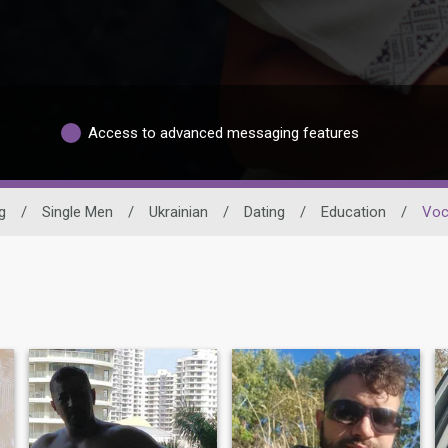
Access to advanced messaging features
g
/
Single Men
/
Ukrainian
/
Dating
/
Education
/
Voc