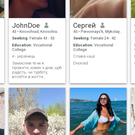
JohnDoe
Сергей
43
•
Kirovohrad, Kirovohrad, Ukraine
45
•
Pervomays'k, Mykolayiv, Ukraine
Seeking:
Female 43 - 53
Seeking:
Female 24 - 42
Education:
Vocational
Education:
Vocational
College
College
я - українець
Слава нації
Замислив те не я:
Divorced
прожити, кожен з днів, щоб
радість, чи турботу,
втілИти в життя
Влаштовано цей світ: аби
щастило всім (бо кожен
спокутує провину буттям)..