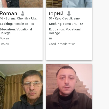
Roman
юрий
46
•
Borzna, Chernihiv, Ukraine
51
•
Kyiv, Kiev, Ukraine
Seeking:
Female 18 - 45
Seeking:
Female 40 - 55
Education:
Vocational
Education:
Vocational
College
College
Роман
)))
Роман
Good in moderation