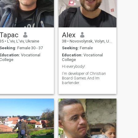
Тарас
Alex
35
•
L'viv, L'viv, Ukraine
38
•
Novovolynsk, Volyn, Ukraine
Seeking:
Female 30 - 37
Seeking:
Female
Education:
Vocational
Education:
Vocational
College
College
Hi everybody!
I'm developer of Christian
Board Games.And Im
bartender.