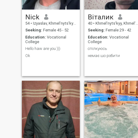
Nick
Віталик
54
•
Izyaslav, Khmel'nyts'kyy, Ukraine
40
•
Khmel'nyts'kyy, Khmel'nyts'kyy, Ukraine
Seeking:
Female 45 - 52
Seeking:
Female 29 - 42
Education:
Vocational
Education:
Vocational
College
College
Hello haw are you )))
спілкуюсь
Ok
немає шо робити