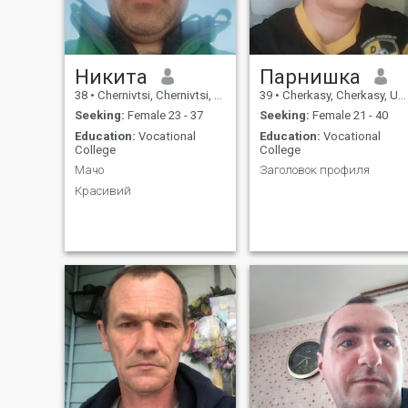
Никита
Парнишка
38
•
Chernivtsi, Chernivtsi, Ukraine
39
•
Cherkasy, Cherkasy, Ukraine
Seeking:
Female 23 - 37
Seeking:
Female 21 - 40
Education:
Vocational
Education:
Vocational
College
College
Мачо
Заголовок профиля
Красивий