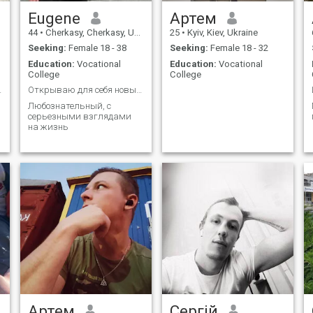
Eugene
Артем
44
•
Cherkasy, Cherkasy, Ukraine
25
•
Kyiv, Kiev, Ukraine
Seeking:
Female 18 - 38
Seeking:
Female 18 - 32
Education:
Vocational
Education:
Vocational
College
College
ло, легко .
Открываю для себя новый мир
Любознательный, с
серьезными взглядами
на жизнь
Артем
Сергій