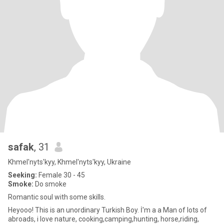
safak
, 31
Khmel'nyts'kyy, Khmel'nyts'kyy, Ukraine
Seeking:
Female 30 - 45
Smoke:
Do smoke
Romantic soul with some skills.
Heyooo! This is an unordinary Turkish Boy. İ'm a a Man of lots of
abroads, i love nature, cooking,camping,hunting, horse,riding,