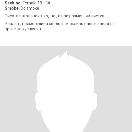
Seeking:
Female 19 - 34
Smoke:
Do smoke
Писати заголовок то одне , а при розмові чи листув...
Реаліст , прямолінійна сволоч і можливо навіть занадто ....
проте не кусаюся )