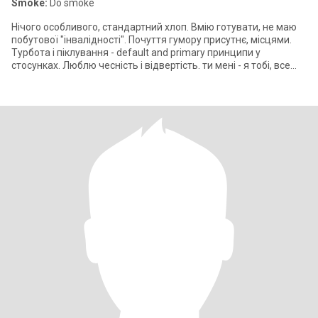
Smoke:
Do smoke
Нічого особливого, стандартний хлоп. Вмію готувати, не маю
побутової "інвалідності". Почуття гумору присутнє, місцями.
Турбота і піклування - default and primary принципи у
стосунках. Люблю чесність і відвертість. ти мені - я тобі, все
чесно