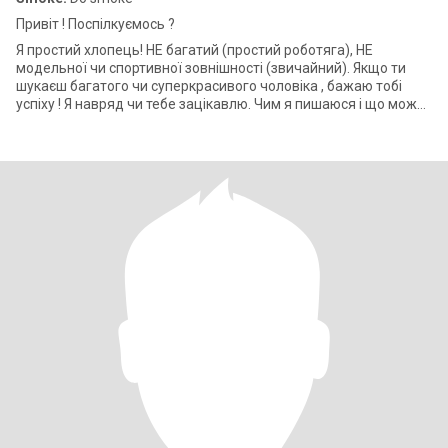
Привіт ! Поспілкуємось ?
Я простий хлопець! НЕ багатий (простий роботяга), НЕ
модельної чи спортивної зовнішності (звичайний). Якщо ти
шукаєш багатого чи суперкрасивого чоловіка , бажаю тобі
успіху ! Я навряд чи тебе зацікавлю. Чим я пишаюся і що можу
тобі подарувати? Мені