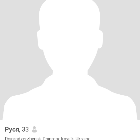
Руся
, 33
Dniprodzerzhynsk, Dnipropetrovs'k, Ukraine