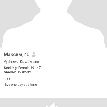
Максим
, 40
Vyshneve, Kiev, Ukraine
Seeking:
Female 19 - 47
Smoke:
Do smoke
Free
I live one day at a time