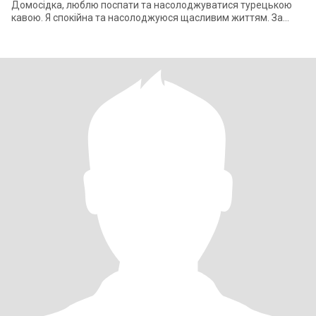
Домосідка, люблю поспати та насолоджуватися турецькою
кавою. Я спокійна та насолоджуюся щасливим життям. За
національністю я росіянка, але в душі укра