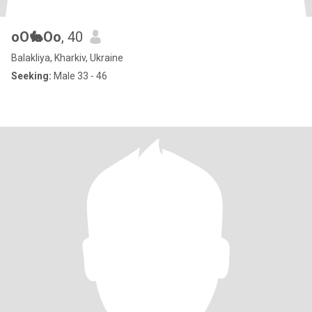
оО🐇Оо
, 40
Balakliya, Kharkiv, Ukraine
Seeking:
Male 33 - 46