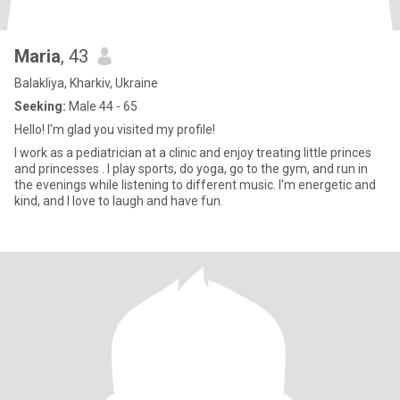
Maria
, 43
Balakliya, Kharkiv, Ukraine
Seeking:
Male 44 - 65
Hello! I'm glad you visited my profile!
I work as a pediatrician at a clinic and enjoy treating little princes
and princesses . I play sports, do yoga, go to the gym, and run in
the evenings while listening to different music. I'm energetic and
kind, and I love to laugh and have fun.