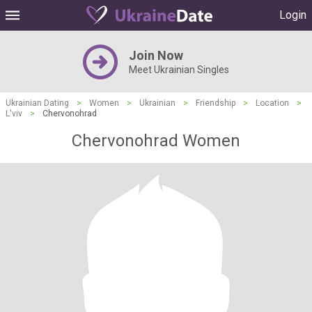
Login
Join Now
Meet Ukrainian Singles
Ukrainian Dating
>
Women
>
Ukrainian
>
Friendship
>
Location
>
L'viv
>
Chervonohrad
Chervonohrad Women