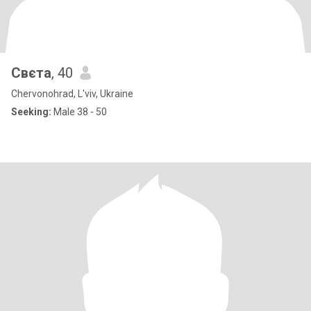
Свєта
, 40
Chervonohrad, L'viv, Ukraine
Seeking:
Male 38 - 50