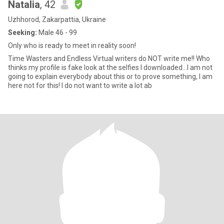
Natalia
, 42
Uzhhorod, Zakarpattia, Ukraine
Seeking:
Male 46 - 99
Only who is ready to meet in reality soon!
Time Wasters and Endless Virtual writers do NOT write me!! Who
thinks my profile is fake look at the selfies I downloaded...I am not
going to explain everybody about this or to prove something, I am
here not for this! I do not want to write a lot ab