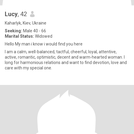
Lucy
, 42
Kaharlyk, Kiev, Ukraine
Seeking:
Male 40 - 66
Marital Status:
Widowed
Hello My man i know i would find you here
I am a calm, well-balanced, tactful, cheerful, loyal, attentive,
active, romantic, optimistic, decent and warm-hearted woman. I
long for harmonious relations and want to find devotion, love and
care with my special one.