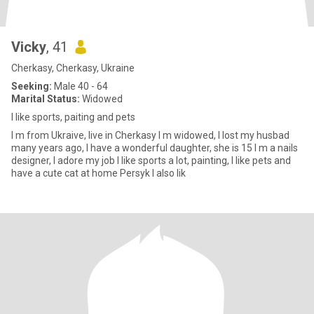
Vicky
, 41
Cherkasy, Cherkasy, Ukraine
Seeking:
Male 40 - 64
Marital Status:
Widowed
I like sports, paiting and pets
I m from Ukraive, live in Cherkasy I m widowed, I lost my husbad
many years ago, I have a wonderful daughter, she is 15 I m a nails
designer, I adore my job I like sports a lot, painting, I like pets and
have a cute cat at home Persyk I also lik