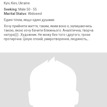
Kyiv, Kiev, Ukraine
Seeking:
Male 50 - 55
Marital Status:
Widowed
Єдині тілом, якщо єдині душами.
Хочу прийняти життя, таким, яким воно є, залишаючись
такою, якою хочу бачити ближнього. Аналітична, творча
натура)))...Художник. Не можу без того і другого, трохи
протирічна. Ціную спокій, умиротворення, людяність,
порядність, чесність, відвертість.