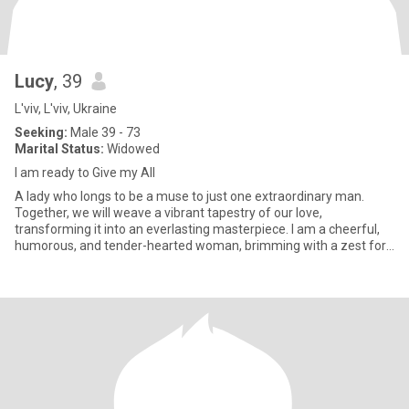
Lucy
, 39
L'viv, L'viv, Ukraine
Seeking:
Male 39 - 73
Marital Status:
Widowed
I am ready to Give my All
A lady who longs to be a muse to just one extraordinary man.
Together, we will weave a vibrant tapestry of our love,
transforming it into an everlasting masterpiece. I am a cheerful,
humorous, and tender-hearted woman, brimming with a zest for
life.