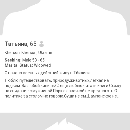
Татьяна
, 65
Kherson, Kherson, Ukraine
Seeking:
Male 53 - 65
Marital Status:
Widowed
С начала военных действий живу в Тбилиси
Люблю путешествовать, природу,животных,лёгкая на
подъём. За любой кипишь🙂 ещё люблю читать книги.Схожу
на свидание с мужчиной.Парк с лавочкой не предлагать.О
политике за столом не говорю.Суши не ем.Шампанское не
пью. За себя могу заплатить сама.