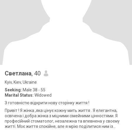
Светлана
, 40
Kyiv, Kiev, Ukraine
Seeking:
Male 38 - 55
Marital Status:
Widowed
З готовністю відкрити нову сторінку життя !
Привіт ! Я жінка ,яка цінує кожну мить життя . Я елегантна,
освічена і добра жінка з міцними сімейними цінностями. Я
професійний стоматолог, незалежна та впевнена у своєму
житті. Моє життя спокійне, але я мрію поділитися ним із
сильним, люблячим чоло